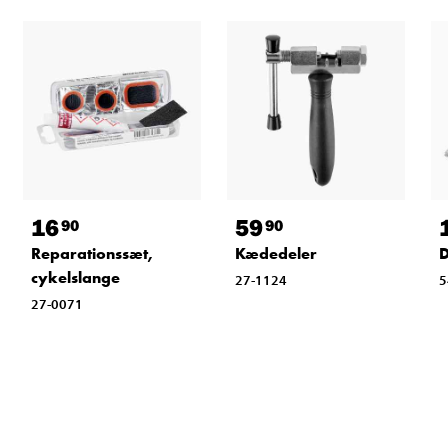
16
59
90
90
Reparationssæt,
Kædedeler
D
cykelslange
27-1124
5
27-0071