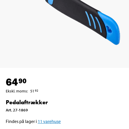
64
90
Ekskl. moms
:
51
92
Pedalaftrækker
Art
.
27-1869
Findes på lager i
11
varehuse