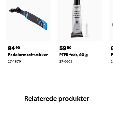
84
59
90
90
Pedalarmsaftrækker
PTFE-fedt, 60 g
P
27-1870
27-0605
2
Relaterede produkter