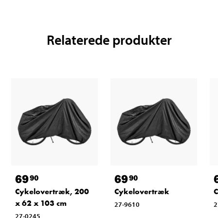
Relaterede produkter
69
69
90
90
Cykelovertræk, 200
Cykelovertræk
C
x 62 x 103 cm
27-9610
2
27-0245