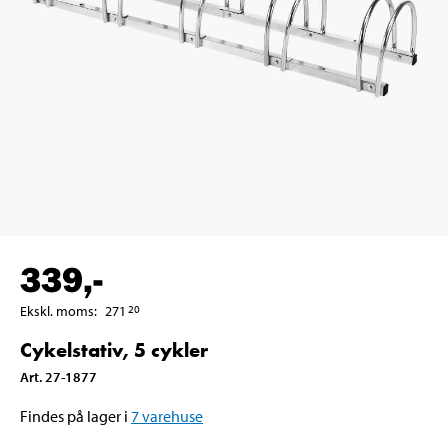
339
,-
Ekskl. moms
:
271
20
Cykelstativ, 5 cykler
Art
.
27-1877
Findes på lager i
7
varehuse