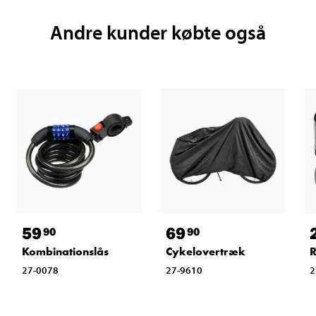
Andre kunder købte også
59
69
90
90
Kombinationslås
Cykelovertræk
R
27-0078
27-9610
2