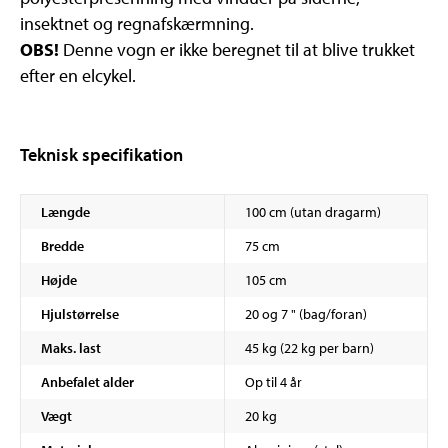
insektnet og regnafskærmning.
OBS!
Denne vogn er ikke beregnet til at blive trukket
efter en elcykel.
Teknisk specifikation
Længde
100 cm (utan dragarm)
Bredde
75 cm
Højde
105 cm
Hjulstørrelse
20 og 7 " (bag/foran)
Maks. last
45 kg (22 kg per barn)
Anbefalet alder
Op til 4 år
Vægt
20 kg