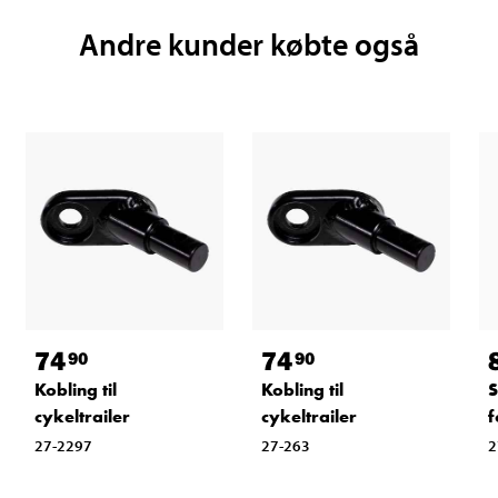
Andre kunder købte også
74
74
90
90
Kobling til
Kobling til
S
cykeltrailer
cykeltrailer
f
27-2297
27-263
2