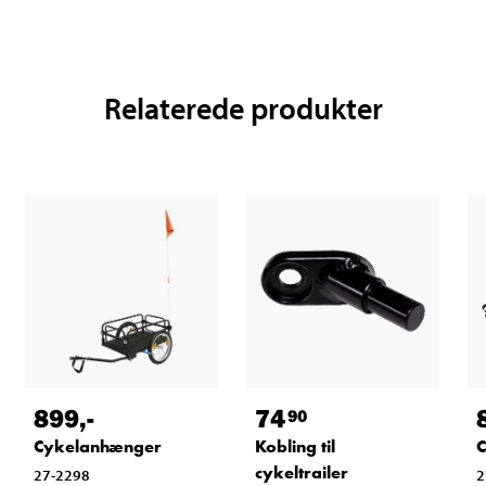
Relaterede produkter
899
,-
74
90
Cykelanhænger
Kobling til
cykeltrailer
27-2298
2