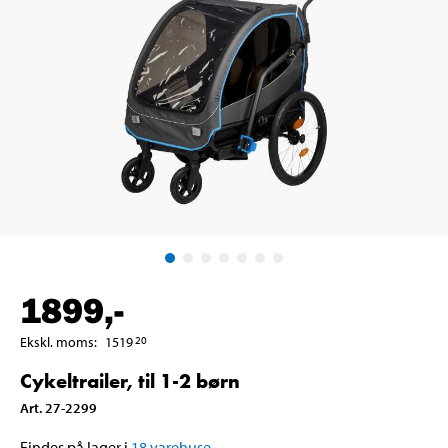
1899
,-
Ekskl. moms
:
1519
20
Cykeltrailer, til 1-2 børn
Art
.
27-2299
Findes på lager i
18
varehuse