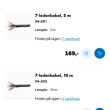
7-lederkabel, 5 m
34-201
Længde
:
5
m
Findes på lager i
7
varehuse
169
,-
7-lederkabel, 10 m
34-202
Længde
:
10
m
Findes på lager i
2
varehuse