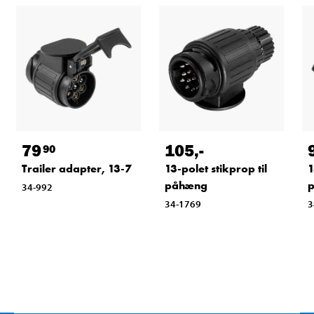
79
105
,-
90
Trailer adapter, 13-7
13-polet stikprop til
1
påhæng
34-992
34-1769
3