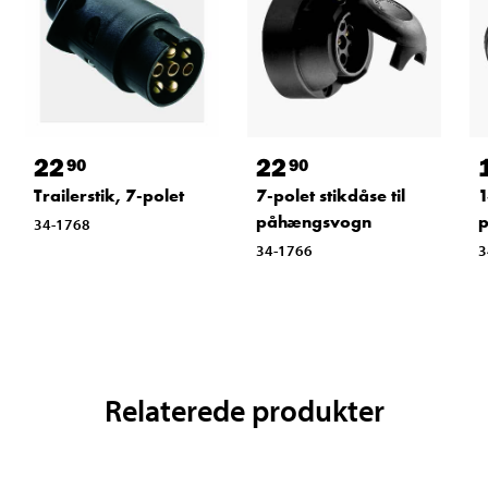
22
22
90
90
Trailerstik, 7-polet
7-polet stikdåse til
1
påhængsvogn
34-1768
34-1766
3
Relaterede produkter