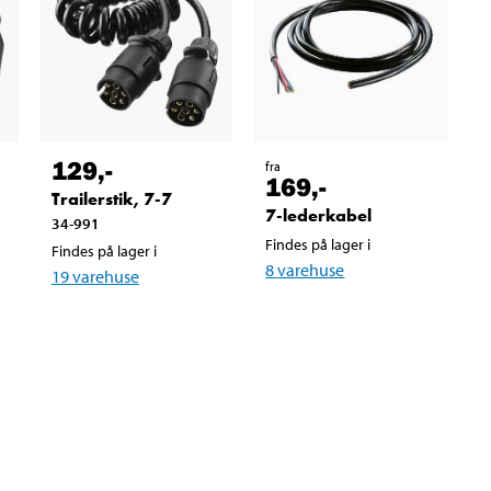
129
,-
fra
169
,-
Trailerstik, 7-7
7-lederkabel
34-991
Findes på lager i
Findes på lager i
8
varehuse
19
varehuse