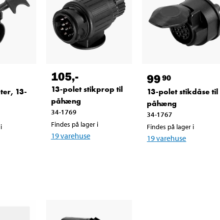
105
,-
99
90
13-polet stikprop til
ter, 13-
13-polet stikdåse til
påhæng
påhæng
34-1769
34-1767
Findes på lager i
i
Findes på lager i
19
varehuse
19
varehuse