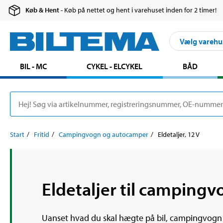
Køb & Hent
- Køb på nettet og hent i varehuset inden for 2 timer!
Vælg varehu
BIL - MC
CYKEL - ELCYKEL
BÅD
Start
Fritid
Campingvogn og autocamper
Eldetaljer, 12 V
Eldetaljer til camping
Uanset hvad du skal hægte på bil, campingvogn el