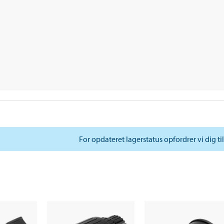
For opdateret lagerstatus opfordrer vi dig ti