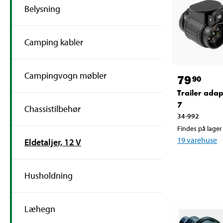
Belysning
Camping kabler
Campingvogn møbler
79
90
Trailer adap
7
Chassistilbehør
34-992
Findes på lager 
19
varehuse
Eldetaljer, 12 V
Husholdning
Læhegn