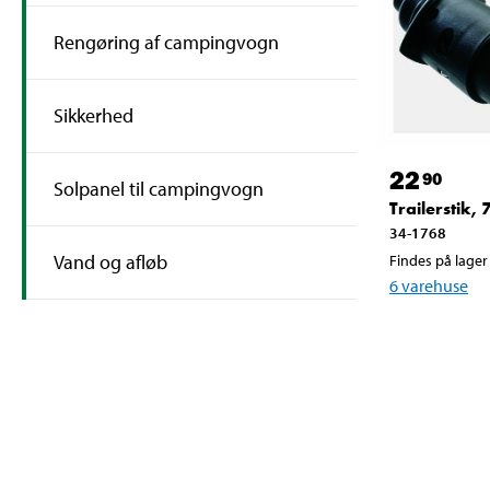
Rengøring af campingvogn
Sikkerhed
22
90
Solpanel til campingvogn
Trailerstik, 
34-1768
Vand og afløb
Findes på lager 
6
varehuse