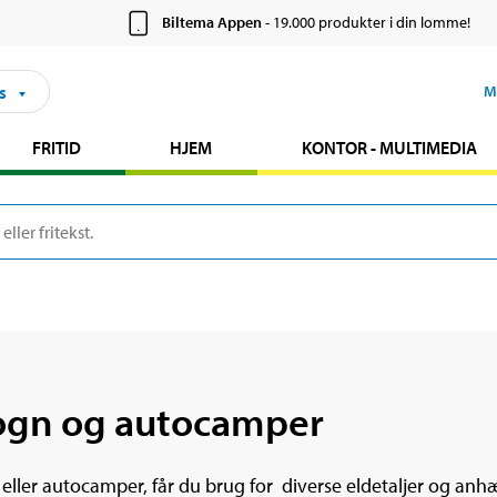
Biltema Appen
- 19.000 produkter i din lomme!
s
M
FRITID
HJEM
KONTOR - MULTIMEDIA
vogn og autocamper
ler autocamper, får du brug for diverse eldetaljer og anhæn