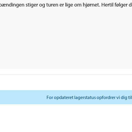
pændingen stiger og turen er lige om hjørnet. Hertil følger 
For opdateret lagerstatus opfordrer vi dig ti