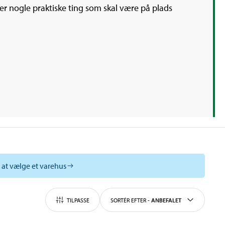
der nogle praktiske ting som skal være på plads
l at vælge et varehus
TILPASSE
SORTÉR EFTER
-
ANBEFALET