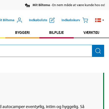
Mit Biltema
- En nem måde at være kunde hos os!
it Biltema
Indkøbsliste
Indkøbskurv
BYGGERI
BILPLEJE
VÆRKTØJ
med autocamper eventyrlig, intim og hyggelig. Så