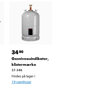
34
90
Gasniveauindikator,
klistermærke
37-346
Findes på lager i
19
varehuse