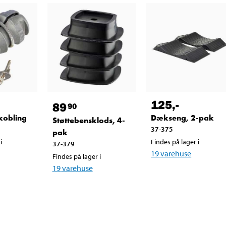
125
,-
89
90
ekobling
Dækseng, 2-pak
Støttebensklods, 4-
37-375
pak
i
Findes på lager i
37-379
19
varehuse
Findes på lager i
19
varehuse