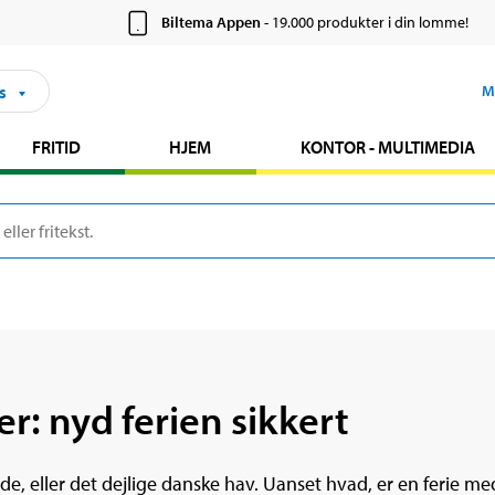
Biltema Appen
- 19.000 produkter i din lomme!
s
M
FRITID
HJEM
KONTOR - MULTIMEDIA
r: nyd ferien sikkert
rande, eller det dejlige danske hav. Uanset hvad, er en ferie 