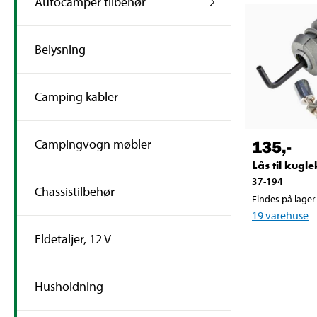
Autocamper tilbehør
Belysning
Camping kabler
135
,-
Campingvogn møbler
Lås til kugl
37-194
Chassistilbehør
Findes på lager 
19
varehuse
Eldetaljer, 12 V
Husholdning