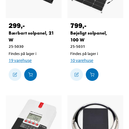
299
,-
799
,-
Bærbart solpanel, 21
Bøjeligt solpanel,
W
100 W
25-5030
25-5031
Findes på lager i
Findes på lager i
19
varehuse
10
varehuse