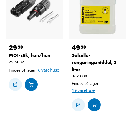
29
49
90
90
MC4-stik, han/hun
Solcelle-
25-5032
rengøringsmiddel, 2
liter
6
varehuse
Findes på lager i
36-1600
Findes på lager i
19
varehuse