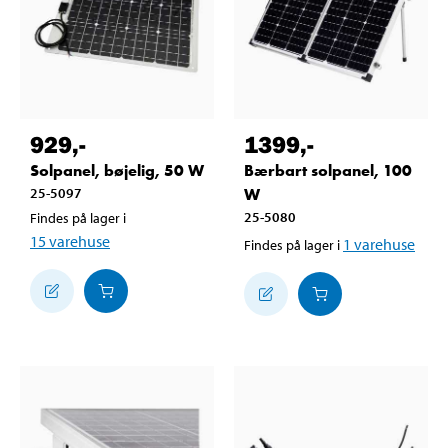
929
,-
1399
,-
Solpanel, bøjelig, 50 W
Bærbart solpanel, 100
25-5097
W
25-5080
Findes på lager i
15
varehuse
1
varehuse
Findes på lager i