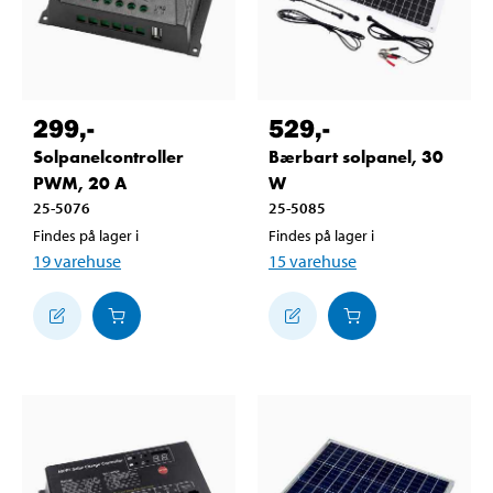
299
,-
529
,-
Solpanelcontroller
Bærbart solpanel, 30
PWM, 20 A
W
25-5076
25-5085
Findes på lager i
Findes på lager i
19
varehuse
15
varehuse