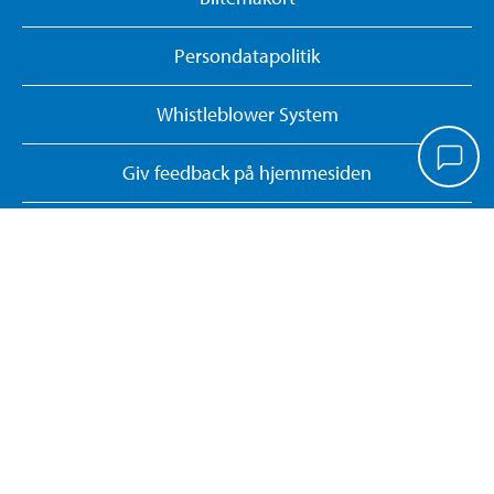
Persondatapolitik
Whistleblower System
Giv feedback på hjemmesiden
Administrer cookies
Dokumentsøgning
Kontrolrapporter
Returner eller annuller onlinekøb