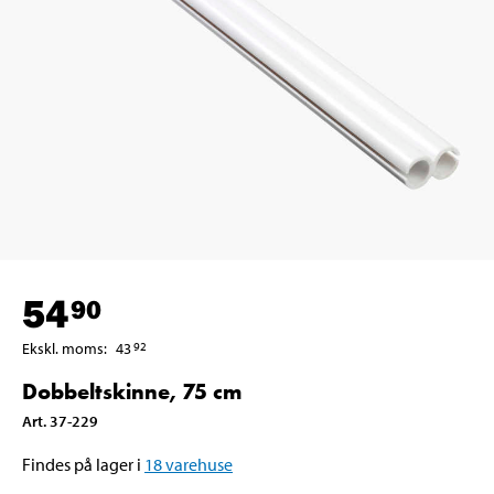
54
90
Ekskl. moms
:
43
92
Dobbeltskinne, 75 cm
Art
.
37-229
Findes på lager i
18
varehuse