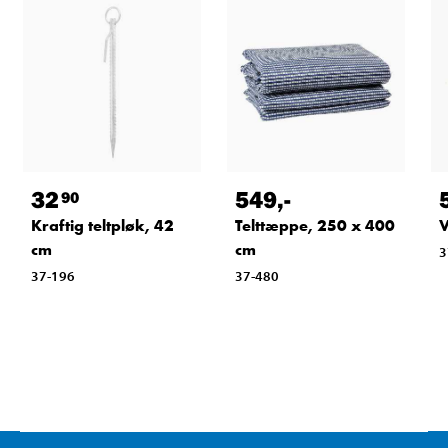
32
549
,-
90
Kraftig teltpløk, 42
Telttæppe, 250 x 400
V
cm
cm
3
37-196
37-480