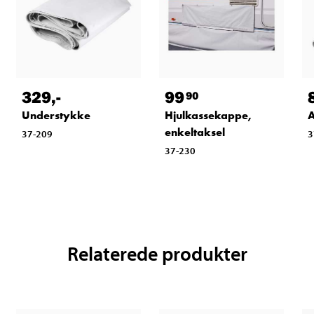
329
,-
99
90
Understykke
Hjulkassekappe,
A
enkeltaksel
37-209
3
37-230
Relaterede produkter