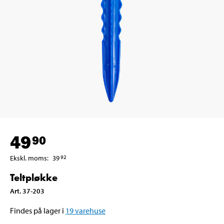
49
90
Ekskl. moms
:
39
92
Teltpløkke
Art
.
37-203
Findes på lager i
19
varehuse