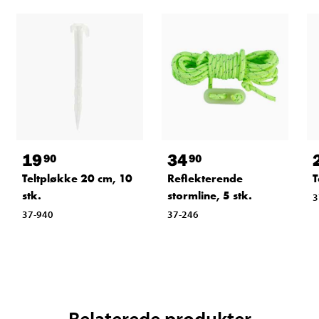
19
34
90
90
Teltpløkke 20 cm, 10
Reflekterende
T
stk.
stormline, 5 stk.
3
37-940
37-246
Relaterede produkter