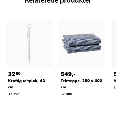
32
549
,-
90
Kraftig teltpløk, 42
Telttæppe, 250 x 400
V
cm
cm
3
37-196
37-480