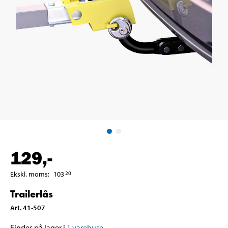
129
,-
Ekskl. moms
:
103
20
Trailerlås
Art
.
41-507
Findes på lager i
1
varehuse