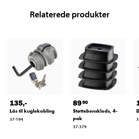
Relaterede produkter
135
,-
89
90
Lås til kuglekobling
Støttebensklods, 4-
D
pak
37-194
3
37-379