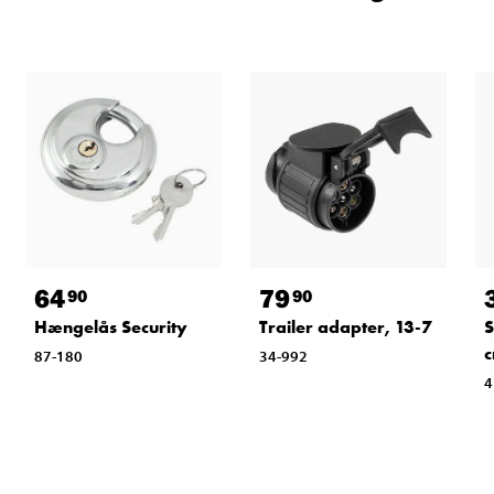
64
79
90
90
Hængelås Security
Trailer adapter, 13-7
S
87-180
34-992
4