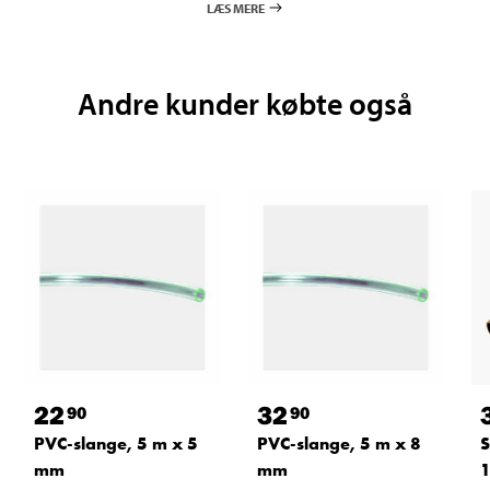
LÆS MERE
Andre kunder købte også
22
32
90
90
PVC-slange, 5 m x 5
PVC-slange, 5 m x 8
S
mm
mm