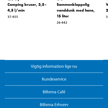
Camping bruser, 3,5–
Sammenklappelig
V
4,5 l/min
vanddunk med hane,
2
15 liter
37-455
3
26-442
Vigtig information lige nu
Kundeservice
Biltema Café
Biltema Erhverv