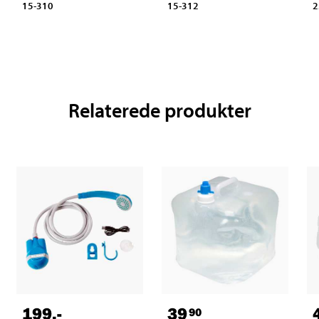
15-310
15-312
2
Relaterede produkter
199
,-
39
90