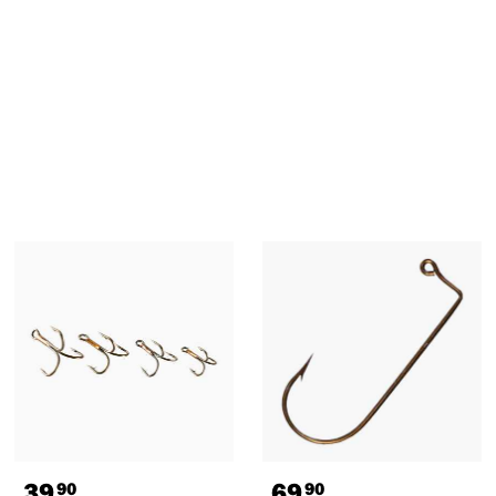
39
69
90
90