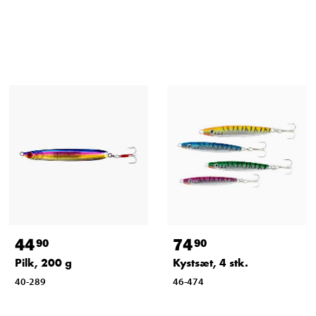
44
74
90
90
Pilk, 200 g
Kystsæt, 4 stk.
40-289
46-474