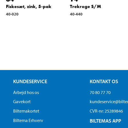
Fiskesæt, zink, 5-pak
Trekroge S/M
40-020
40-440
KUNDESERVICE
KONTAKT OS
Arbejd hos os
70 80 77 70
Gavekort
kundeservice@bilt
Biltemakortet
CVR-nr: 25289846
Biltema Erhverv
BILTEMAS APP