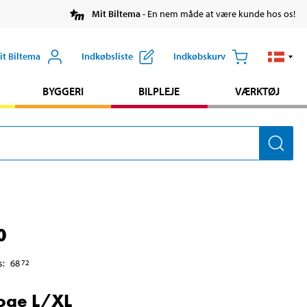
Mit Biltema
- En nem måde at være kunde hos os!
it Biltema
Indkøbsliste
Indkøbskurv
BYGGERI
BILPLEJE
VÆRKTØJ
0
s
:
68
72
oge L/XL