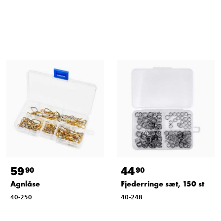
59
44
90
90
Agnlåse
Fjederringe sæt, 150 st
40-250
40-248