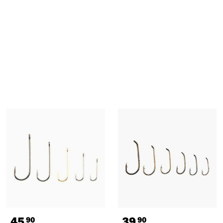
45
39
90
90