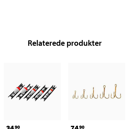
Relaterede produkter
34
74
90
90