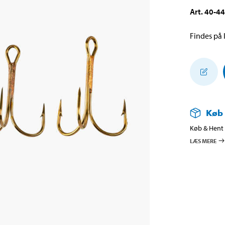
Art
.
40-4
Findes på l
Køb
Køb & Hent i
LÆS MERE