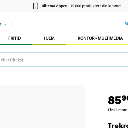
Biltema Appen
- 19.000 produkter i din lomme!
s
M
FRITID
HJEM
KONTOR - MULTIMEDIA
85
9
Ekskl. mom
Trekr