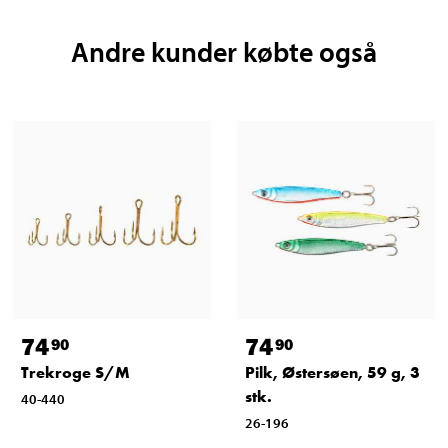
Andre kunder købte også
74
74
90
90
Trekroge S/M
Pilk, Østersøen, 59 g, 3
stk.
40-440
26-196