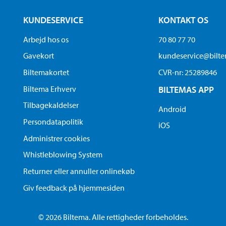
KUNDESERVICE
KONTAKT OS
Arbejd hos os
70 80 77 70
Gavekort
kundeservice@bilt
Biltemakortet
CVR-nr: 25289846
Biltema Erhverv
BILTEMAS APP
Tilbagekaldelser
Android
Persondatapolitik
iOS
Administrer cookies
Whistleblowing System
Returner eller annuller onlinekøb
Giv feedback på hjemmesiden
© 2026 Biltema. Alle rettigheder forbeholdes.