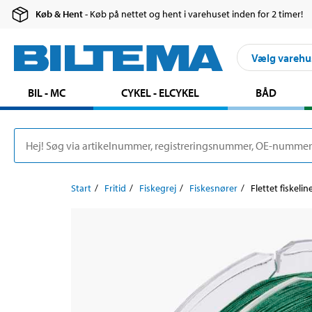
Køb & Hent
- Køb på nettet og hent i varehuset inden for 2 timer!
Vælg varehu
BIL - MC
CYKEL - ELCYKEL
BÅD
Start
Fritid
Fiskegrej
Fiskesnører
Flettet fiskeli