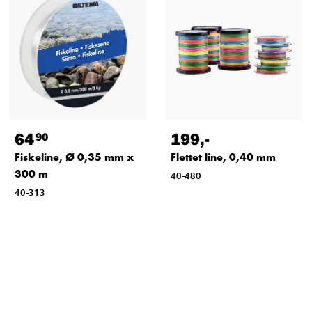
64
199
,-
90
Fiskeline, Ø 0,35 mm x
Flettet line, 0,40 mm
300 m
40-480
40-313