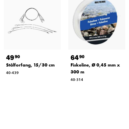
49
64
90
90
Stålforfang, 15/30 cm
Fiskeline, Ø 0,45 mm x
300 m
40-439
40-314