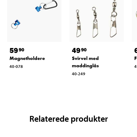
59
49
90
90
Magnetholdere
Svirvel med
F
maddinglås
40-078
4
40-249
Relaterede produkter