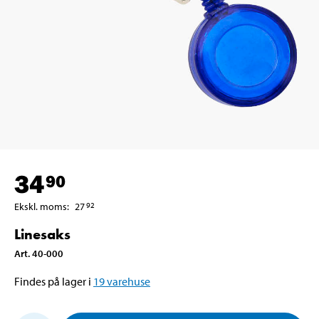
34
90
Ekskl. moms
:
27
92
Linesaks
Art
.
40-000
Findes på lager i
19
varehuse