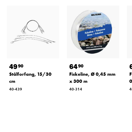
49
64
90
90
Stålforfang, 15/30
Fiskeline, Ø 0,45 mm
F
cm
x 300 m
0
40-439
40-314
4