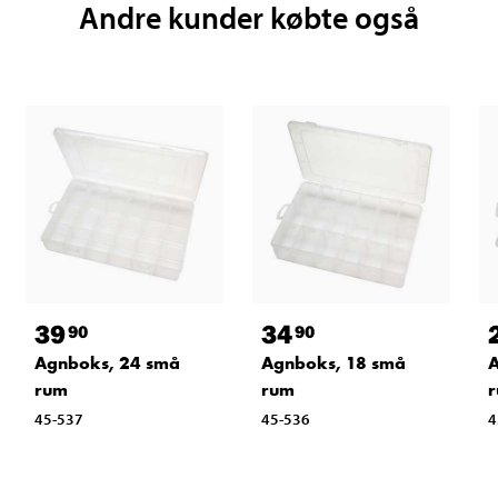
Andre kunder købte også
39
34
90
90
Agnboks, 24 små
Agnboks, 18 små
A
rum
rum
45-537
45-536
4