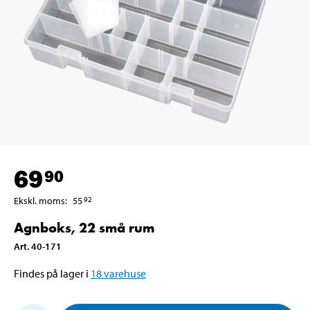
69
90
Ekskl. moms
:
55
92
Agnboks, 22 små rum
Art
.
40-171
Findes på lager i
18
varehuse