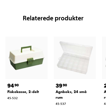
Relaterede produkter
94
39
90
90
Fiskekasse, 2-delt
Agnboks, 24 små
A
rum
45-532
45-537
4