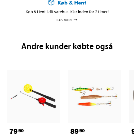
Køb & Hent
Køb & Hent i dit varehus. Klar inden for 2 timer!
LÆS MERE
Andre kunder købte også
79
89
90
90