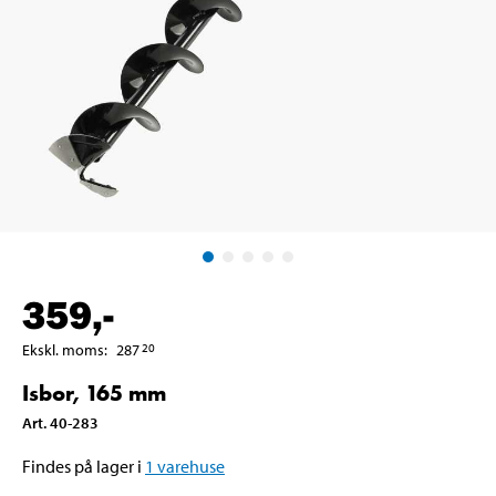
359
,-
Ekskl. moms
:
287
20
Isbor, 165 mm
Art
.
40-283
Findes på lager i
1
varehuse