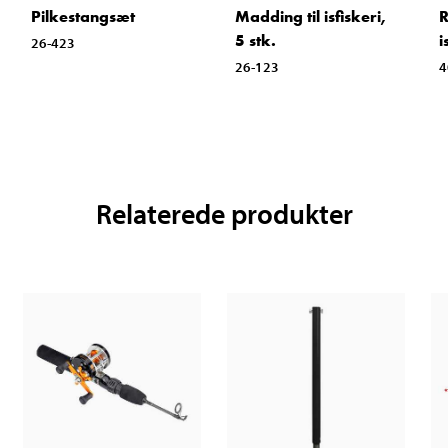
Pilkestangsæt
Madding til isfiskeri,
R
5 stk.
i
26-423
26-123
4
Relaterede produkter