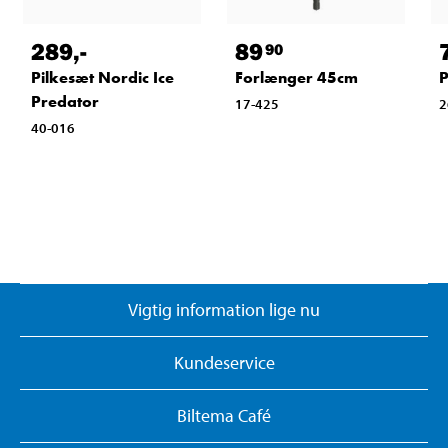
289
,-
89
90
Pilkesæt Nordic Ice
Forlænger 45cm
P
Predator
17-425
2
40-016
Vigtig information lige nu
Kundeservice
Biltema Café