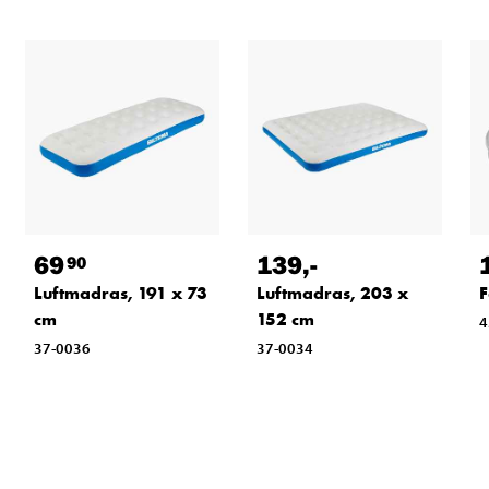
69
139
,-
90
Luftmadras, 191 x 73
Luftmadras, 203 x
F
cm
152 cm
4
37-0036
37-0034