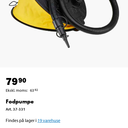
79
90
Ekskl. moms
:
63
92
Fodpumpe
Art
.
37-331
Findes på lager i
19
varehuse