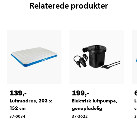
Relaterede produkter
139
,-
199
,-
Luftmadras, 203 x
Elektrisk luftpumpe,
L
152 cm
genopladelig
37-0034
37-3622
3