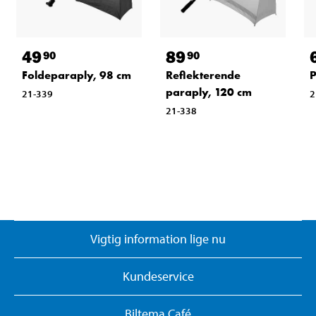
49
89
90
90
Foldeparaply, 98 cm
Reflekterende
P
paraply, 120 cm
21-339
2
21-338
Vigtig information lige nu
Kundeservice
Biltema Café