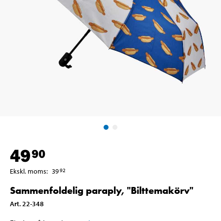
49
90
Ekskl. moms
:
39
92
Sammenfoldelig paraply, "Bilttemakörv"
Art
.
22-348