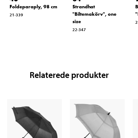
Foldeparaply, 98 cm
Strandhat
B
"Biltemakörv", one
"
21-339
size
2
22-347
Relaterede produkter