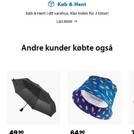
Køb & Hent
Køb & Hent i dit varehus. Klar inden for 2 timer!
LÆS MERE
Andre kunder købte også
49
64
90
90