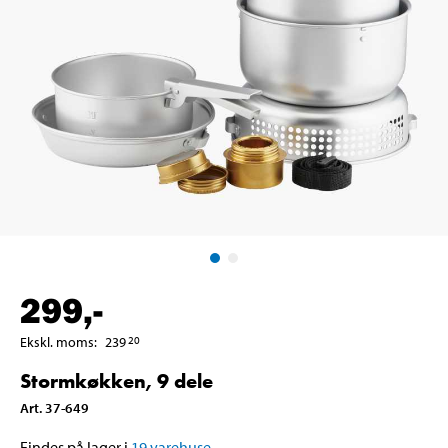
299
,-
Ekskl. moms
:
239
20
Stormkøkken, 9 dele
Art
.
37-649
Findes på lager i
19
varehuse