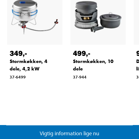
349
,-
499
,-
Stormkøkken, 4
Stormkøkken, 10
D
dele, 4,2 kW
dele
l
37-6499
37-944
3
Vigtig information lige nu