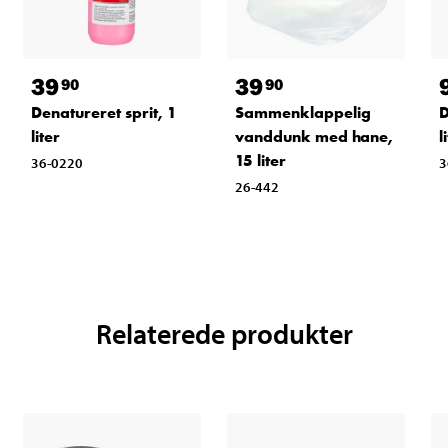
39
39
90
90
Denatureret sprit, 1
Sammenklappelig
D
liter
vanddunk med hane,
l
15 liter
36-0220
3
26-442
Relaterede produkter