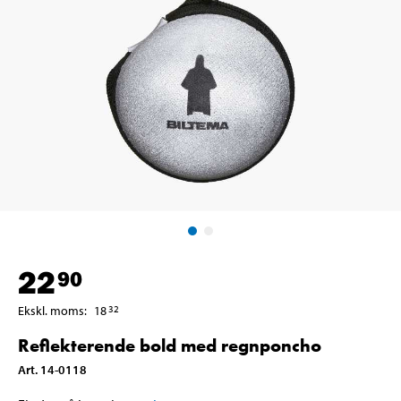
22
90
Ekskl. moms
:
18
32
Reflekterende bold med regnponcho
Art
.
14-0118