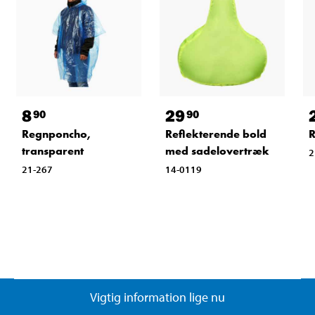
8
29
90
90
Regnponcho,
Reflekterende bold
R
transparent
med sadelovertræk
2
21-267
14-0119
Vigtig information lige nu