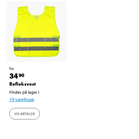
fra
34
90
Refleksvest
Findes på lager i
19
varehuse
VIS ARTIKLER