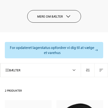
MERE OM BÆLTER
For opdateret lagerstatus opfordrer vi dig til at vælge
et varehus
BÆLTER
2
PRODUKTER