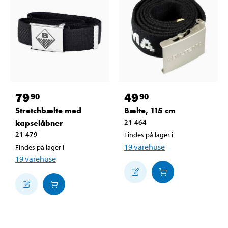
79
49
90
90
Stretchbælte med
Bælte, 115 cm
kapselåbner
21-464
21-479
Findes på lager i
19
varehuse
Findes på lager i
19
varehuse