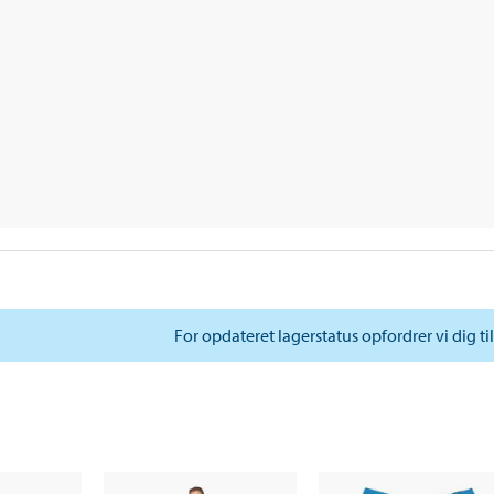
For opdateret lagerstatus opfordrer vi dig ti