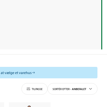
l at vælge et varehus
TILPASSE
SORTÉR EFTER
-
ANBEFALET