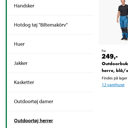
Handsker
Hotdog tøj "Biltemakörv"
Huer
fra
249
,-
Jakker
Outdoorbuk
herre, blå/s
Findes på lager 
Kasketter
12
varehuse
Outdoortøj damer
Outdoortøj herrer