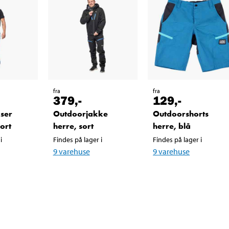
fra
fra
379
,-
129
,-
ser
Outdoorjakke
Outdoorshorts
ort
herre, sort
herre, blå
i
Findes på lager i
Findes på lager i
9
varehuse
9
varehuse