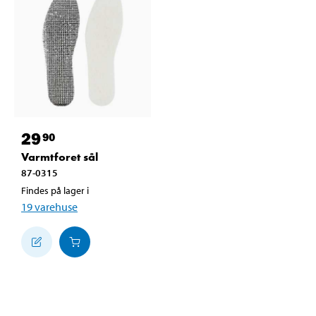
29
90
Varmtforet sål
87-0315
Findes på lager i
19
varehuse