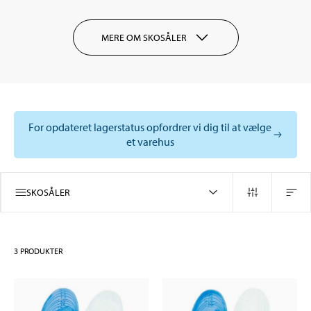
MERE OM SKOSÅLER
For opdateret lagerstatus opfordrer vi dig til at vælge
et varehus
SKOSÅLER
3
PRODUKTER