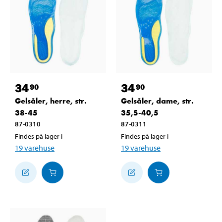
34
34
90
90
Gelsåler, herre, str.
Gelsåler, dame, str.
38-45
35,5-40,5
87-0310
87-0311
Findes på lager i
Findes på lager i
19
varehuse
19
varehuse