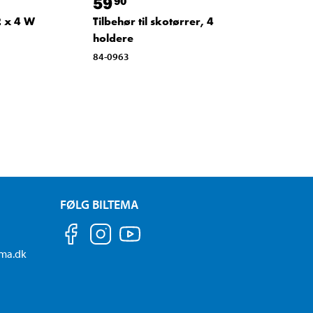
59
90
2 x 4 W
Tilbehør til skotørrer, 4
holdere
84-0963
FØLG BILTEMA
ema.dk