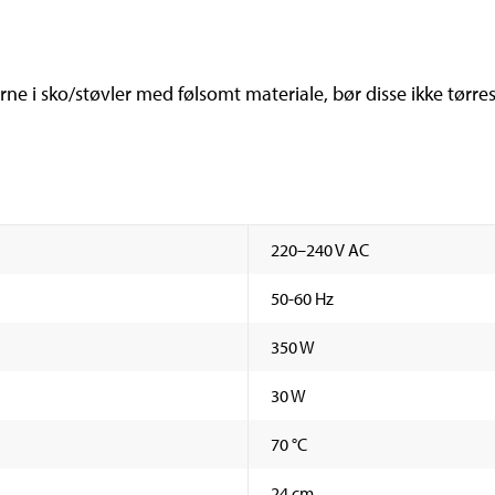
rne i sko/støvler med følsomt materiale, bør disse ikke tørre
220–240 V AC
50-60 Hz
350 W
30 W
70 °C
24 cm