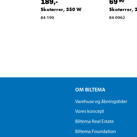
189
,-
69
90
Skotørrer, 350 W
Skotørrer, 
84-190
84-0962
OM BILTEMA
Varehuse og åbningstider
Vores koncept
Biltema Real Estate
Biltema Foundation