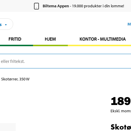
Biltema Appen
- 19.000 produkter i din lomme!
s
M
FRITID
HJEM
KONTOR - MULTIMEDIA
Skotørrer, 350 W
189
Ekskl. mom
Skotø