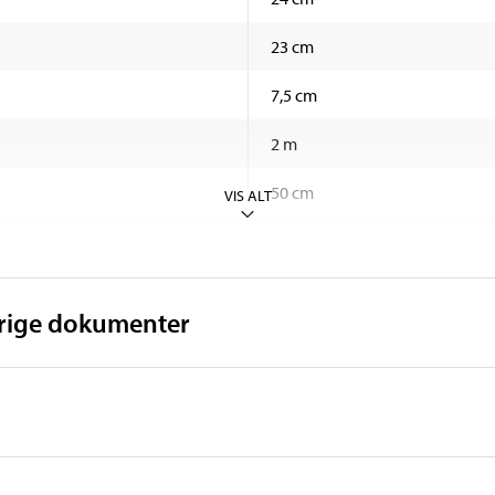
23 cm
7,5 cm
2 m
50 cm
VIS ALT
Ja (op til 120 minutter)
Ja (over 84 °C slår sikringen fra
vrige dokumenter
CE