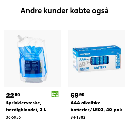
Andre kunder købte også
22
69
90
90
Sprinklervæske,
AAA alkaliske
færdigblandet, 3 L
batterier/LR03, 40-pak
36-5955
84-1382