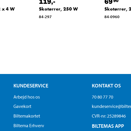
119
,-
69
90
2 x 4 W
Skotørrer, 250 W
Skotørrer, 
84-297
84-0960
KUNDESERVICE
KONTAKT OS
Arbejd hos os
70 80 77 70
Gavekort
kundeservice@bilt
Biltemakortet
CVR-nr: 25289846
Biltema Erhverv
BILTEMAS APP