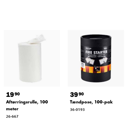
19
39
90
90
Aftørringsrulle, 100
Tændpose, 100-pak
meter
36-0193
26-667