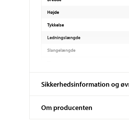
Højde
Tykkelse
Ledningslængde
Slangelængde
Timer
Overhedningssikring
Sikkerhedsinformation og ø
Mærkning
Om producenten