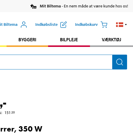
Mit Biltema
- En nem måde at være kunde hos os!
it Biltema
Indkøbsliste
Indkøbskurv
BYGGERI
BILPLEJE
VÆRKTØJ
,-
s
:
151
20
rrer, 350 W