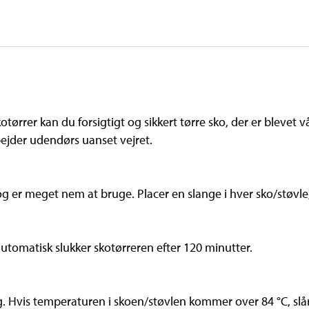
tørrer kan du forsigtigt og sikkert tørre sko, der er blevet v
rbejder udendørs uanset vejret.
r og er meget nem at bruge. Placer en slange i hver sko/støvle
tomatisk slukker skotørreren efter 120 minutter.
 Hvis temperaturen i skoen/støvlen kommer over 84 °C, slår 