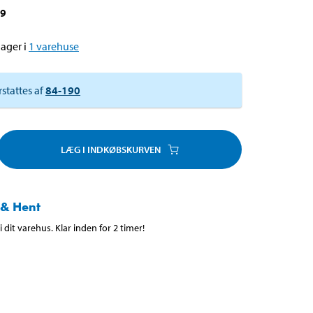
49
ager i
1
varehuse
rstattes af
84-190
LÆG I INDKØBSKURVEN
 & Hent
 dit varehus. Klar inden for 2 timer!