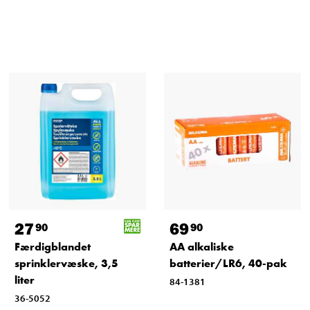
27
69
90
90
Færdigblandet
AA alkaliske
sprinklervæske, 3,5
batterier/LR6, 40-pak
liter
84-1381
36-5052