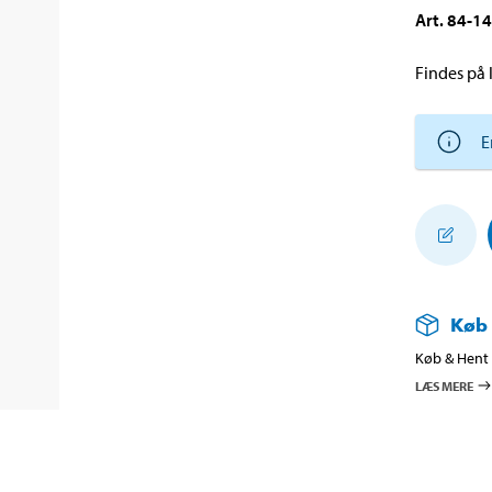
Art
.
84-1
Findes på l
E
Køb
Køb & Hent i
LÆS MERE