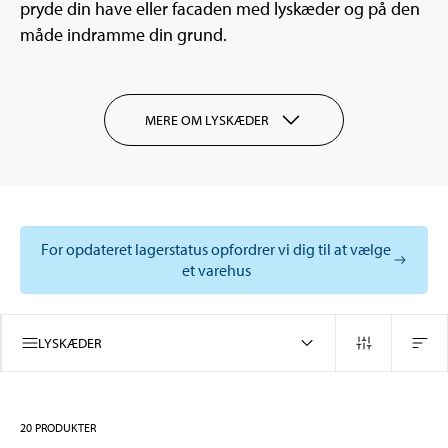
pryde din have eller facaden med lyskæder og på den
måde indramme din grund.
MERE OM LYSKÆDER
For opdateret lagerstatus opfordrer vi dig til at vælge
et varehus
LYSKÆDER
20
PRODUKTER