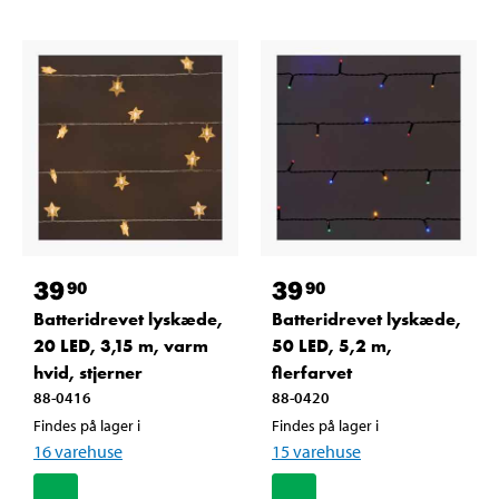
39
39
90
90
Batteridrevet lyskæde,
Batteridrevet lyskæde,
20 LED, 3,15 m, varm
50 LED, 5,2 m,
hvid, stjerner
flerfarvet
88-0416
88-0420
Findes på lager i
Findes på lager i
16
varehuse
15
varehuse