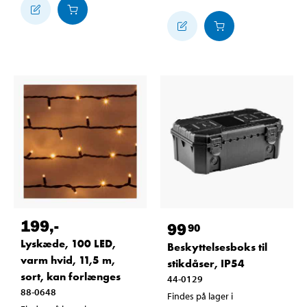
199
,-
99
90
Lyskæde, 100 LED,
Beskyttelsesboks til
varm hvid, 11,5 m,
stikdåser, IP54
sort, kan forlænges
44-0129
88-0648
Findes på lager i