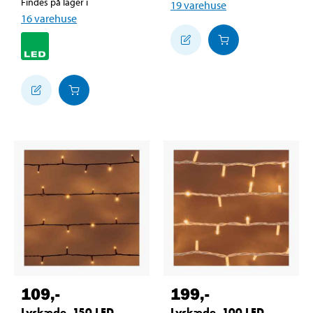
Findes på lager i
19
varehuse
16
varehuse
109
,-
199
,-
Lyskæde, 150 LED,
Lyskæde, 100 LED,