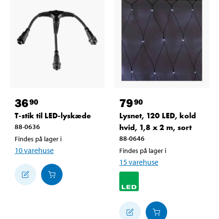
36
79
90
90
T-stik til LED-lyskæde
Lysnet, 120 LED, kold
88-0636
hvid, 1,8 x 2 m, sort
88-0646
Findes på lager i
10
varehuse
Findes på lager i
15
varehuse