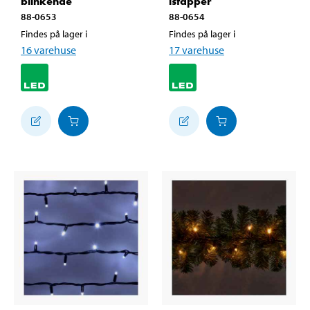
blinkende
istapper
88-0653
88-0654
Findes på lager i
Findes på lager i
16
varehuse
17
varehuse