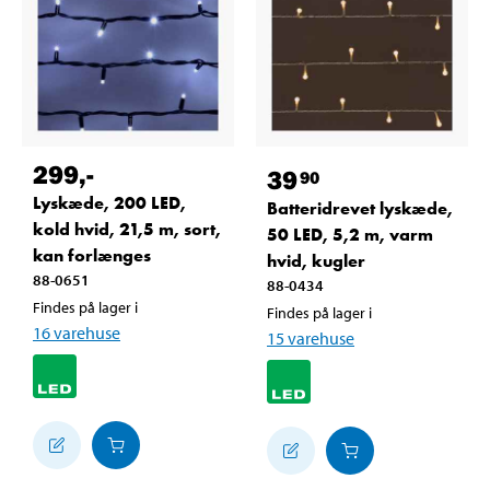
299
,-
39
90
Lyskæde, 200 LED,
Batteridrevet lyskæde,
kold hvid, 21,5 m, sort,
50 LED, 5,2 m, varm
kan forlænges
hvid, kugler
88-0651
88-0434
Findes på lager i
Findes på lager i
16
varehuse
15
varehuse