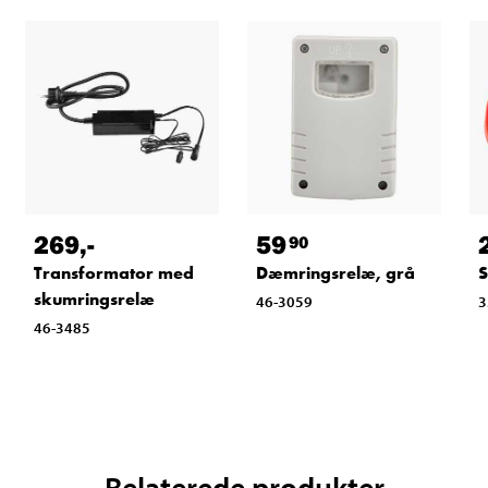
269
,-
59
90
Transformator med
Dæmringsrelæ, grå
S
skumringsrelæ
46-3059
3
46-3485
Relaterede produkter