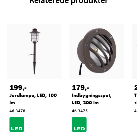
199
,-
179
,-
Jordlampe, LED, 100
Indbygningsspot,
T
lm
LED, 200 lm
s
46-3478
46-3475
4