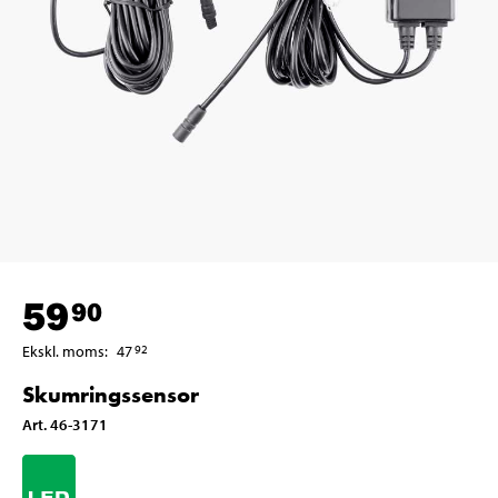
59
90
Ekskl. moms
:
47
92
Skumringssensor
Art
.
46-3171