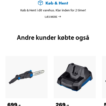
Køb & Hent
Køb & Hent i dit varehus. Klar inden for 2 timer!
LÆS MERE
Andre kunder købte også
699
,-
269
,-