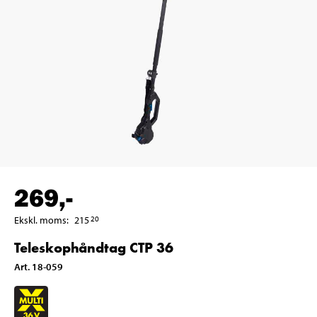
269
,-
Ekskl. moms
:
215
20
Teleskophåndtag CTP 36
Art
.
18-059