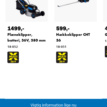
1499
,-
599
,-
Plæneklipper,
Hækkeklipper CHT
G
batteri, 36V, 380 mm
36
1
18-052
18-051
Vigtig information lige nu