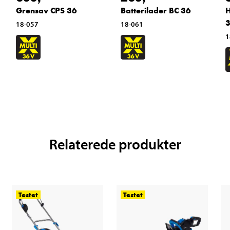
Grensav CPS 36
Batterilader BC 36
H
18-057
18-061
1
Relaterede produkter
Testet
Testet