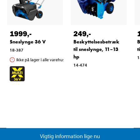
1999
,-
249
,-
Sneslynge 36 V
Beskyttelsesbetræk
B
til sneslynge, 11–13
t
18-387
hp
1
Ikke på lager i alle varehuse
14-474
Vigtig information lige nu