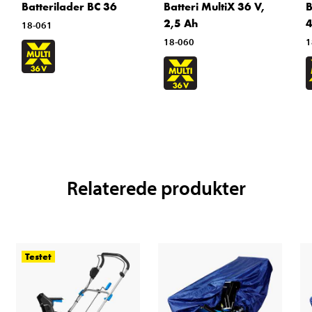
Batterilader BC 36
Batteri MultiX 36 V,
B
2,5 Ah
4
18-061
18-060
1
Relaterede produkter
Testet