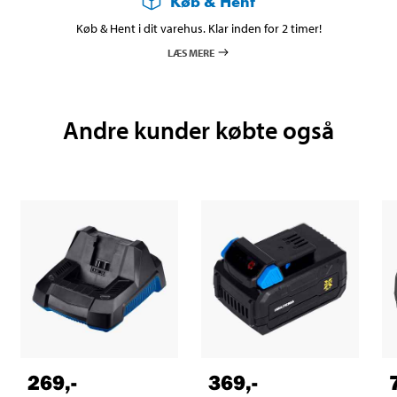
Køb & Hent
Køb & Hent i dit varehus. Klar inden for 2 timer!
LÆS MERE
Andre kunder købte også
269
,-
369
,-