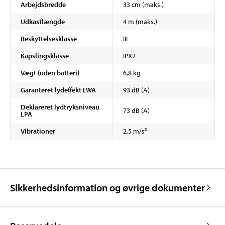
Arbejdsbredde
33 cm (maks.)
Udkastlængde
4 m (maks.)
Beskyttelsesklasse
III
Kapslingsklasse
IPX2
Vægt (uden batteri)
6,8 kg
Garanteret lydeffekt LWA
93 dB (A)
Deklareret lydtryksniveau
73 dB (A)
LPA
Vibrationer
2,5 m/s²
Sikkerhedsinformation og øvrige dokumenter