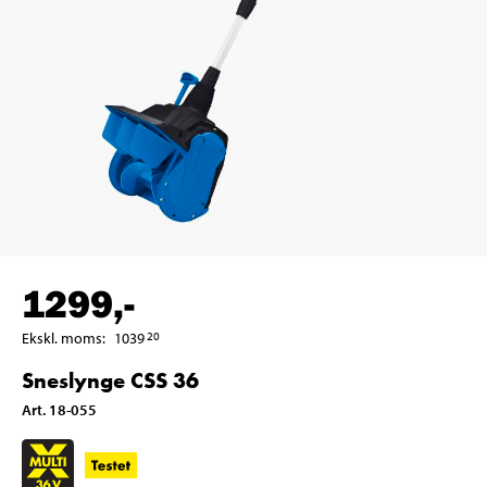
1299
,-
Ekskl. moms
:
1039
20
Sneslynge CSS 36
Art
.
18-055