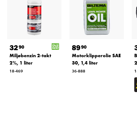
32
89
90
90
Miljøbenzin 2-takt
Motorklipperolie SAE
B
2%, 1 liter
30, 1,4 liter
2
18-469
36-888
1