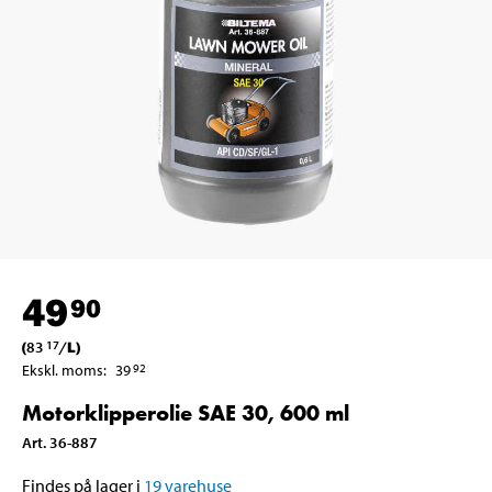
49
90
(
83
/
L
)
17
Ekskl. moms
:
39
92
Motorklipperolie SAE 30, 600 ml
Art
.
36-887
Findes på lager i
19
varehuse