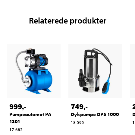
Relaterede produkter
999
,-
749
,-
Pumpeautomat PA
Dykpumpe DPS 1000
1301
18-595
1
17-682