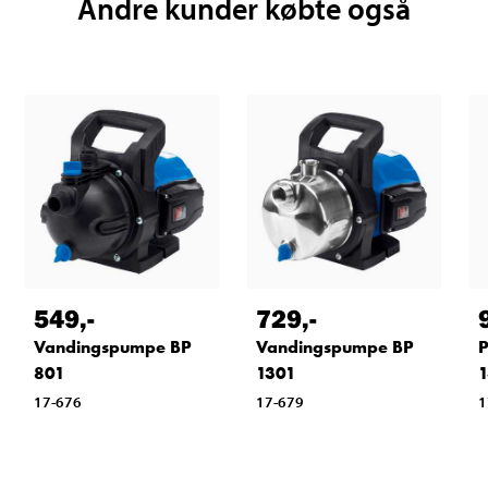
Andre kunder købte også
549
,-
729
,-
Vandingspumpe BP
Vandingspumpe BP
801
1301
17-676
17-679
1