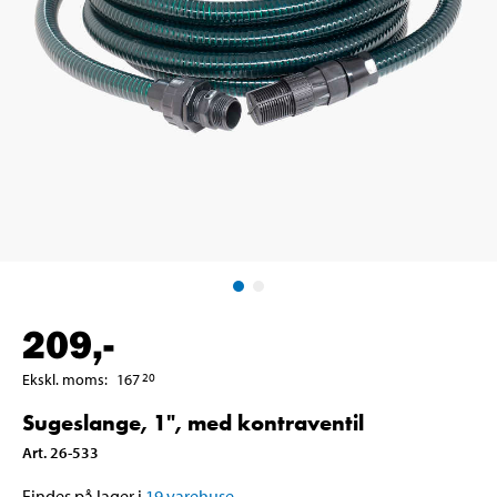
209
,-
Ekskl. moms
:
167
20
Sugeslange, 1", med kontraventil
Art
.
26-533
Findes på lager i
19
varehuse