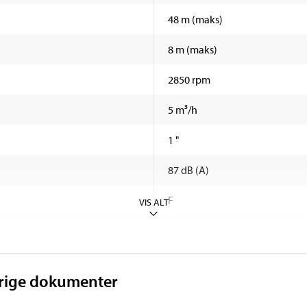
48 m (maks)
8 m (maks)
2850 rpm
5 m³/h
1 "
87 dB (A)
F
VIS ALT
IPX4
10 kg
vrige dokumenter
0-35 °C (vand)