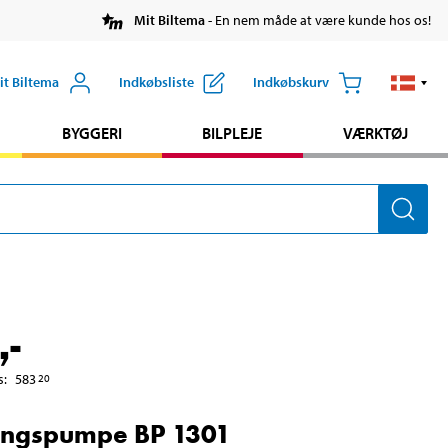
Mit Biltema
- En nem måde at være kunde hos os!
it Biltema
Indkøbsliste
Indkøbskurv
BYGGERI
BILPLEJE
VÆRKTØJ
,-
s
:
583
20
ingspumpe BP 1301