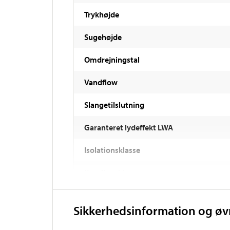
Trykhøjde
Sugehøjde
Omdrejningstal
Vandflow
Slangetilslutning
Garanteret lydeffekt LWA
Isolationsklasse
Kapslingsklasse
Vægt
Sikkerhedsinformation og ø
Arbejdstemperatur