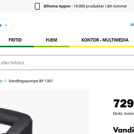
Biltema Appen
- 19.000 produkter i din lomme!
s
M
FRITID
HJEM
KONTOR - MULTIMEDIA
er
Vandingspumpe BP 1301
729
Ekskl. mom
Vand