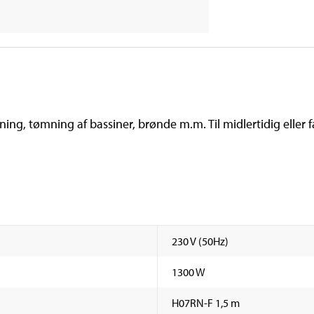
, tømning af bassiner, brønde m.m. Til midlertidig eller fas
230 V (50Hz)
1300 W
H07RN-F 1,5 m