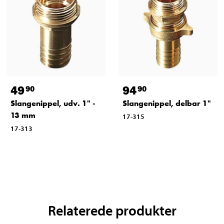
49
94
90
90
Slangenippel, udv. 1" -
Slangenippel, delbar 1"
13 mm
17-315
17-313
Relaterede produkter