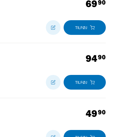
69
90
TILFØJ
94
90
TILFØJ
49
90