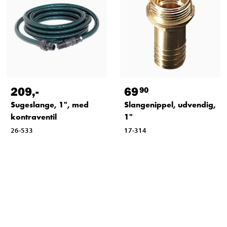
209
,-
69
90
Sugeslange, 1", med
Slangenippel, udvendig,
kontraventil
1"
26-533
17-314