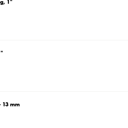
g, 1"
1"
 - 13 mm