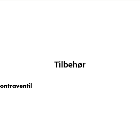
-5-40 °C (luft)
Tilbehør
ontraventil