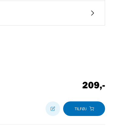
209
,-
TILFØJ