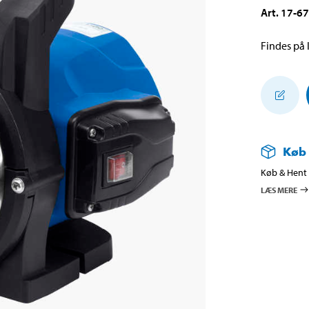
Art
.
17-6
Findes på l
Køb
Køb & Hent i
LÆS MERE