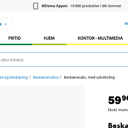
Biltema Appen
- 19.000 produkter i din lomme!
s
M
FRITID
HJEM
KONTOR - MULTIMEDIA
se og beskæring
Beskærersakse
Beskæresaks, med udveksling
59
9
Ekskl. mom
Beskæ