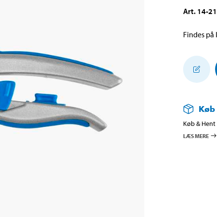
Art
.
14-2
Findes på l
Køb
Køb & Hent i
LÆS MERE