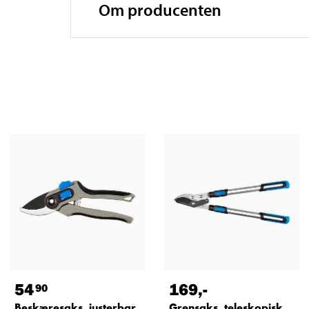
Om producenten
54
169
,-
90
Beskæresaks, justerbar
Grensaks, teleskopisk