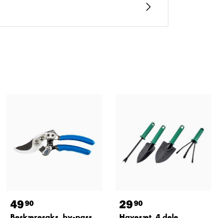
49
29
90
90
Beskæresaks, by-pass
Havesæt, 4 dele