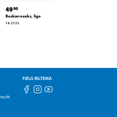
49
90
Beskæresaks, lige
14-2133
FØLG BILTEMA
ema.dk