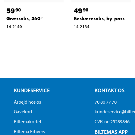
59
49
90
90
Græssaks, 360°
Beskæresaks, by-pass
14-2140
14-2134
KUNDESERVICE
KONTAKT OS
Arbejd hos os
70 80 77 70
Gavekort
kundeservice@bilt
Biltemakortet
CVR-nr: 25289846
Biltema Erhverv
BILTEMAS APP