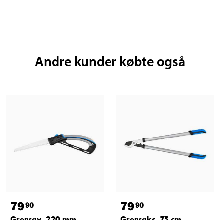
Andre kunder købte også
79
79
90
90
Grensav, 220 mm
Grensaks, 75 cm