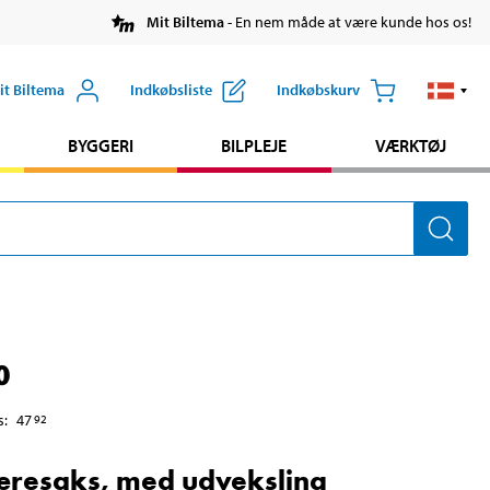
Mit Biltema
- En nem måde at være kunde hos os!
it Biltema
Indkøbsliste
Indkøbskurv
BYGGERI
BILPLEJE
VÆRKTØJ
0
s
:
47
92
resaks, med udveksling