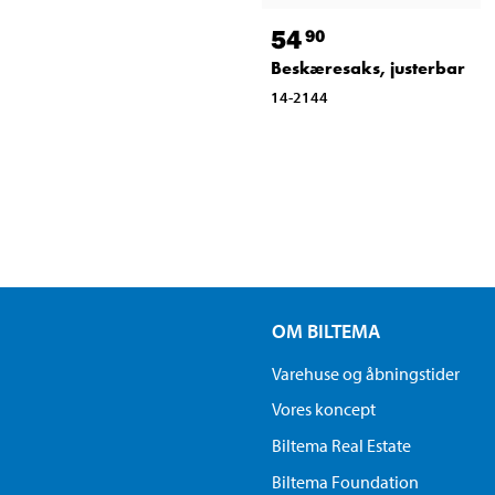
54
90
Beskæresaks, justerbar
14-2144
OM BILTEMA
Varehuse og åbningstider
Vores koncept
Biltema Real Estate
Biltema Foundation