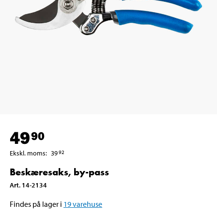
49
90
Ekskl. moms
:
39
92
Beskæresaks, by-pass
Art
.
14-2134
Findes på lager i
19
varehuse