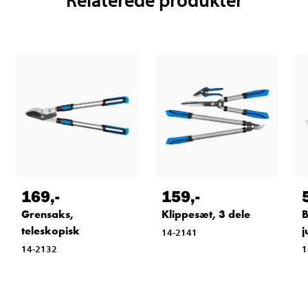
169
,-
159
,-
Grensaks,
Klippesæt, 3 dele
B
teleskopisk
j
14-2141
14-2132
1