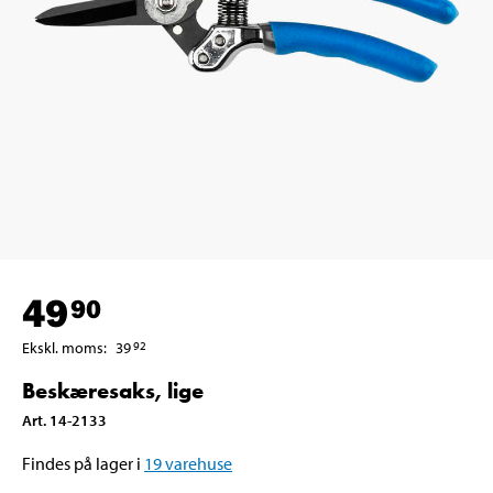
49
90
Ekskl. moms
:
39
92
Beskæresaks, lige
Art
.
14-2133
Findes på lager i
19
varehuse