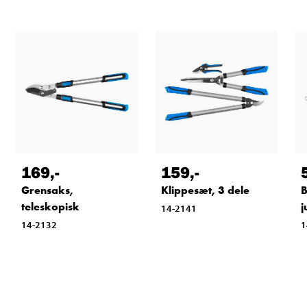
169
,-
159
,-
Grensaks,
Klippesæt, 3 dele
B
teleskopisk
j
14-2141
14-2132
1