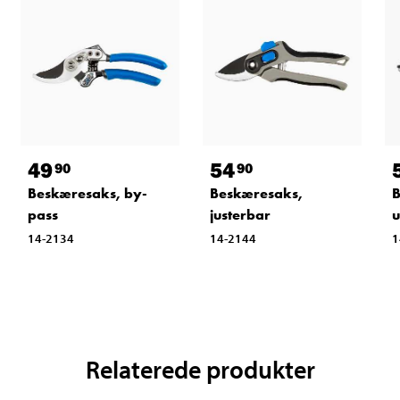
49
54
90
90
Beskæresaks, by-
Beskæresaks,
B
pass
justerbar
u
14-2134
14-2144
1
Relaterede produkter