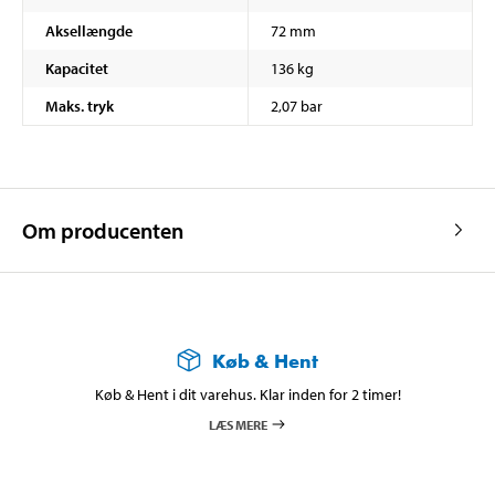
Aksellængde
72 mm
Kapacitet
136 kg
Maks. tryk
2,07 bar
Om producenten
Køb & Hent
Køb & Hent i dit varehus. Klar inden for 2 timer!
LÆS MERE