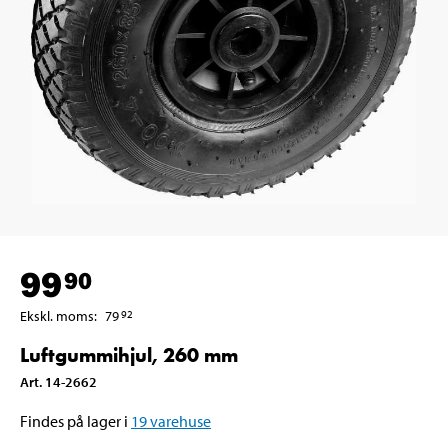
99
90
Ekskl. moms
:
79
92
Luftgummihjul, 260 mm
Art
.
14-2662
Findes på lager i
19
varehuse