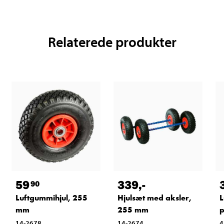
Relaterede produkter
59
339
,-
90
Luftgummihjul, 255
Hjulsæt med aksler,
L
mm
255 mm
p
14-2678
14-2674
4