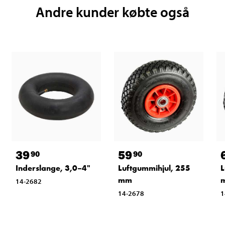
Andre kunder købte også
39
59
90
90
Inderslange, 3,0–4"
Luftgummihjul, 255
L
mm
14-2682
14-2678
1