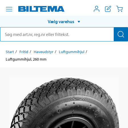
Vælg varehus
Start
Fritid
Haveudstyr
Luftgummihjul
Luftgummihjul, 260 mm