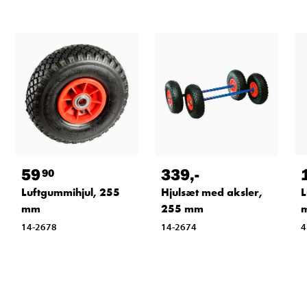
59
339
,-
90
Luftgummihjul, 255
Hjulsæt med aksler,
L
mm
255 mm
14-2678
14-2674
4