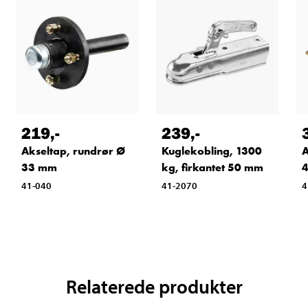
219
,-
239
,-
Akseltap, rundrør Ø
Kuglekobling, 1300
A
33 mm
kg, firkantet 50 mm
41-040
41-2070
4
Relaterede produkter