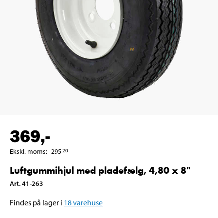
369
,-
Ekskl. moms
:
295
20
Luftgummihjul med pladefælg, 4,80 x 8"
Art
.
41-263
Findes på lager i
18
varehuse