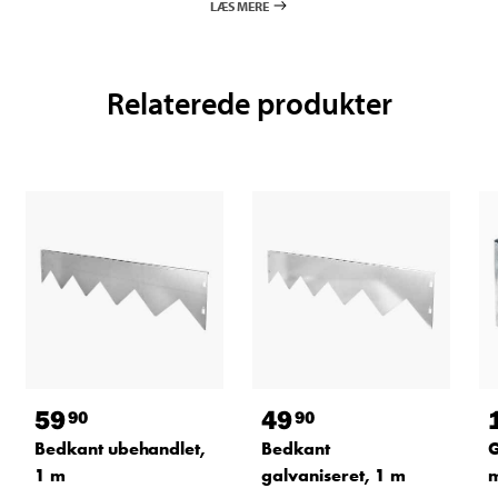
LÆS MERE
Relaterede produkter
59
49
90
90
Bedkant ubehandlet,
Bedkant
G
1 m
galvaniseret, 1 m
m