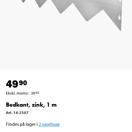
49
90
Ekskl. moms
:
39
92
Bedkant, zink, 1 m
Art
.
14-2507
Findes på lager i
2
varehuse