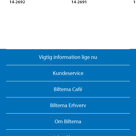
14-2692
14-2691
1
Vigtig information lige nu
Kundeservice
Biltema Café
Biltema Erhverv
Om Biltema