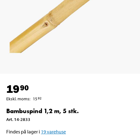
19
90
Ekskl. moms
:
15
92
Bambuspind 1,2 m, 5 stk.
Art
.
14-2833
Findes på lager i
19
varehuse