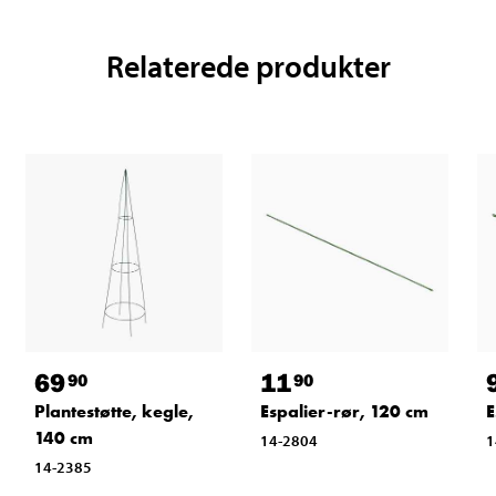
Relaterede produkter
69
11
90
90
Plantestøtte, kegle,
Espalier-rør, 120 cm
E
140 cm
14-2804
1
14-2385