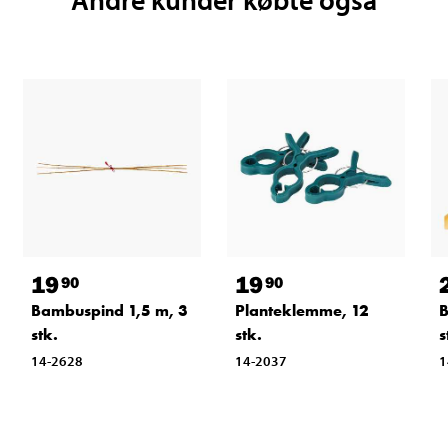
19
19
90
90
Bambuspind 1,5 m, 3
Planteklemme, 12
B
stk.
stk.
s
14-2628
14-2037
1