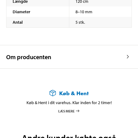
Længde
120 cm
Diameter
8–10 mm
Antal
5 stk.
Om producenten
Køb & Hent
Køb & Hent i dit varehus. Klar inden for 2 timer!
LÆS MERE
Andre kunder købte også