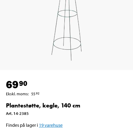
69
90
Ekskl. moms
:
55
92
Plantestøtte, kegle, 140 cm
Art
.
14-2385
Findes på lager i
19
varehuse