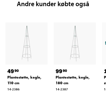
Andre kunder købte også
49
99
90
90
Plantestøtte, kegle,
Plantestøtte, kegle,
P
110 cm
180 cm
s
14-2386
14-2387
1