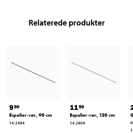
Relaterede produkter
9
11
90
90
Espalier-rør, 90 cm
Espalier-rør, 120 cm
G
14-2484
14-2804
1