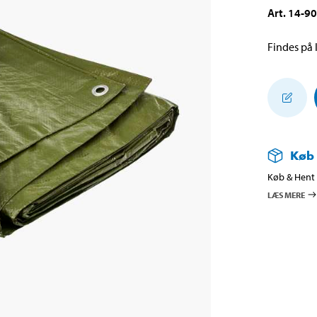
Art
.
14-9
Findes på l
Køb
Køb & Hent i
LÆS MERE