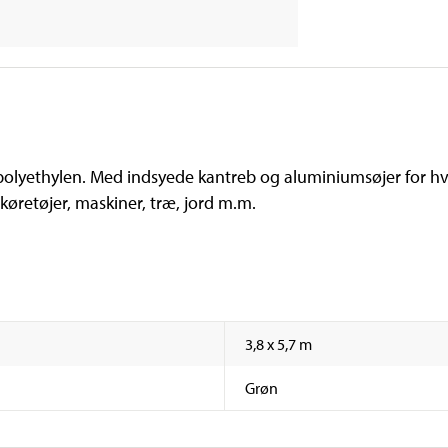
olyethylen. Med indsyede kantreb og aluminiumsøjer for hver 
f køretøjer, maskiner, træ, jord m.m.
3,8 x 5,7 m
Grøn