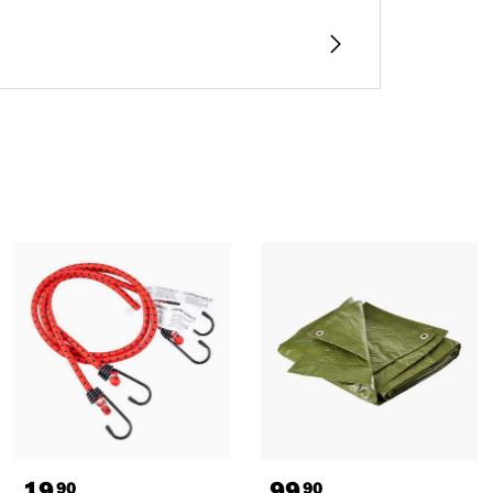
19
99
90
90