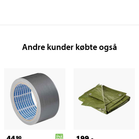
Andre kunder købte også
44
199
,-
90