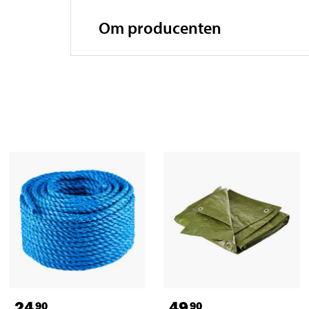
Om producenten
24
49
90
90