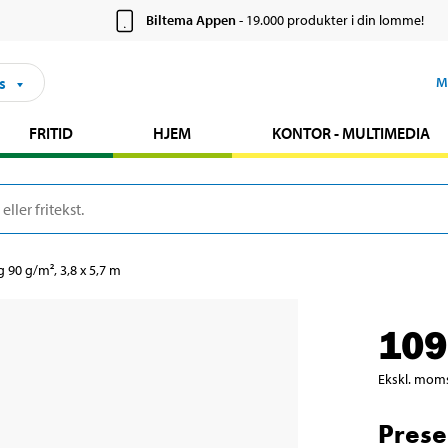
Biltema Appen
- 19.000 produkter i din lomme!
s
M
FRITID
HJEM
KONTOR - MULTIMEDIA
 90 g/m², 3,8 x 5,7 m
109
Ekskl. mom
Prese