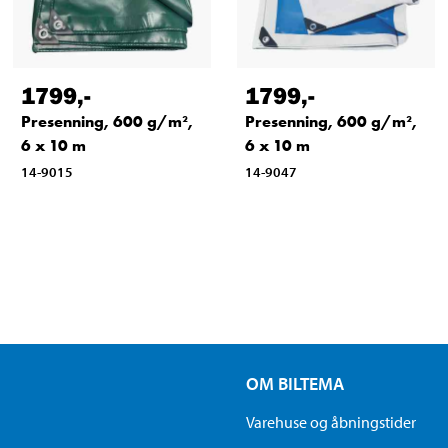
1799
,-
1799
,-
Presenning, 600 g/m²,
Presenning, 600 g/m²,
6 x 10 m
6 x 10 m
14-9015
14-9047
OM BILTEMA
Varehuse og åbningstider