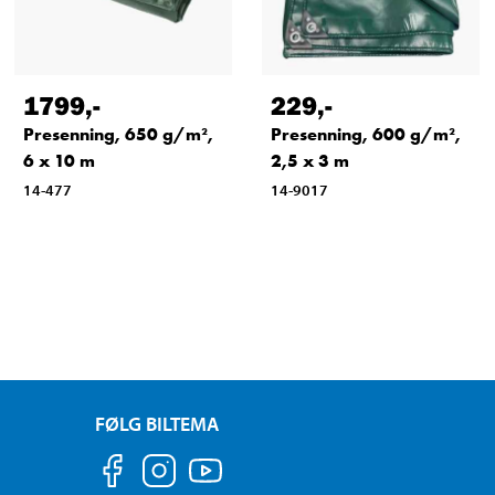
1799
,-
229
,-
Presenning, 650 g/m²,
Presenning, 600 g/m²,
6 x 10 m
2,5 x 3 m
14-477
14-9017
FØLG BILTEMA