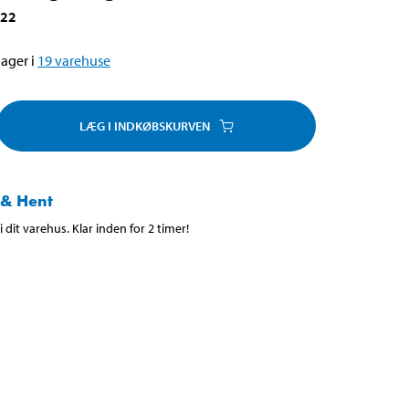
022
ager i
19
varehuse
LÆG I INDKØBSKURVEN
 & Hent
 dit varehus. Klar inden for 2 timer!