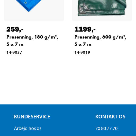
259
,-
1199
,-
Presenning, 180 g/m²,
Presenning, 600 g/m²,
5 x 7 m
5 x 7 m
14-9037
14-9019
KUNDESERVICE
KONTAKT OS
Arbejd hos os
70 80 77 70