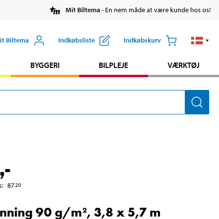
Mit Biltema
- En nem måde at være kunde hos os!
it Biltema
Indkøbsliste
Indkøbskurv
BYGGERI
BILPLEJE
VÆRKTØJ
,-
s
:
87
20
nning 90 g/m², 3,8 x 5,7 m