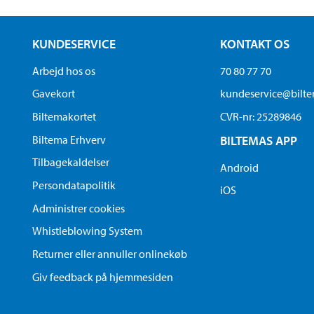
KUNDESERVICE
KONTAKT OS
Arbejd hos os
70 80 77 70
Gavekort
kundeservice@bilt
Biltemakortet
CVR-nr: 25289846
Biltema Erhverv
BILTEMAS APP
Tilbagekaldelser
Android
Persondatapolitik
iOS
Administrer cookies
Whistleblowing System
Returner eller annuller onlinekøb
Giv feedback på hjemmesiden