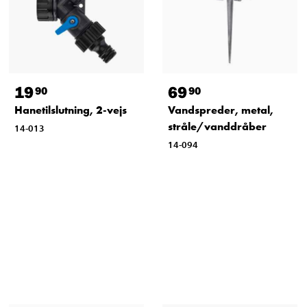
19
69
90
90
Hanetilslutning, 2-vejs
Vandspreder, metal,
stråle/vanddråber
14-013
14-094