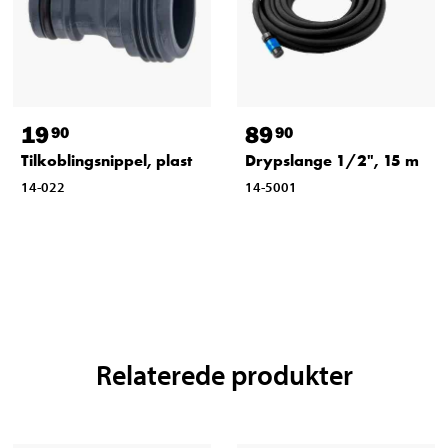
19
89
90
90
Tilkoblingsnippel, plast
Drypslange 1/2", 15 m
14-022
14-5001
Relaterede produkter