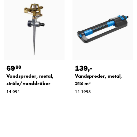
69
139
,-
90
Vandspreder, metal,
Vandspreder, metal,
stråle/vanddråber
318 m²
14-094
14-1998