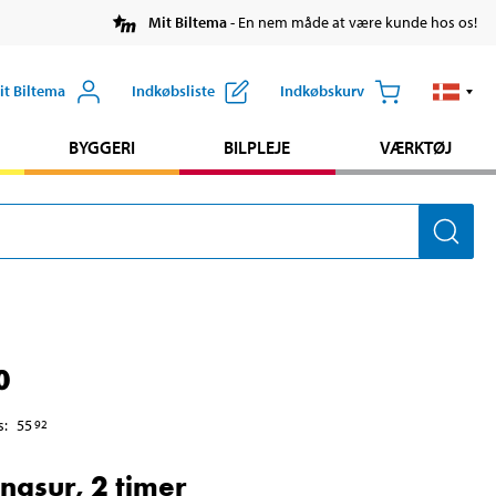
Mit Biltema
- En nem måde at være kunde hos os!
it Biltema
Indkøbsliste
Indkøbskurv
BYGGERI
BILPLEJE
VÆRKTØJ
0
s
:
55
92
ngsur, 2 timer