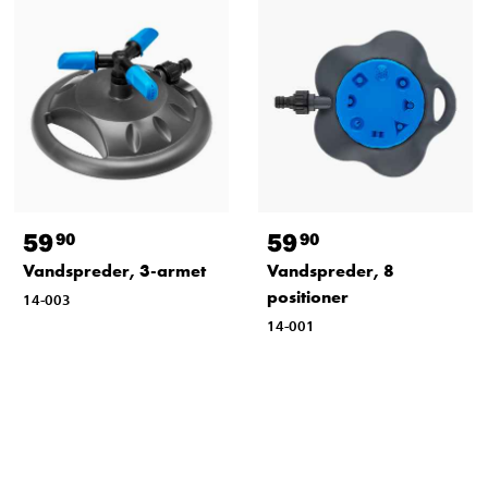
59
59
90
90
Vandspreder, 3-armet
Vandspreder, 8
positioner
14-003
14-001