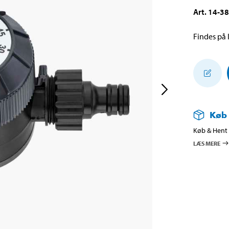
Art
.
14-3
Findes på l
Køb
Køb & Hent i
LÆS MERE