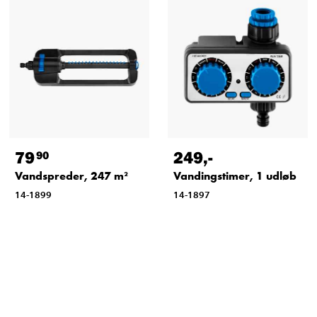
79
249
,-
90
Vandspreder, 247 m²
Vandingstimer, 1 udløb
14-1899
14-1897