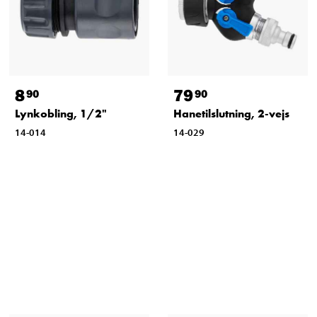
8
79
90
90
Lynkobling, 1/2"
Hanetilslutning, 2-vejs
14-014
14-029