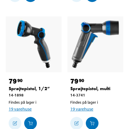
79
79
90
90
Sprøjtepistol, 1/2”
Sprøjtepistol, multi
14-1898
14-3741
Findes på lager i
Findes på lager i
19
varehuse
19
varehuse