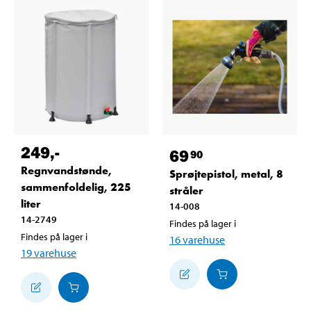
249
,-
69
90
Regnvandstønde,
Sprøjtepistol, metal, 8
sammenfoldelig, 225
stråler
liter
14-008
14-2749
Findes på lager i
Findes på lager i
16
varehuse
19
varehuse