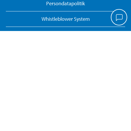
Persondatapolitik
Whistleblower System
Giv feedback på hjemmesiden
Administrer cookies
Dokumentsøgning
Kontrolrapporter
Returner eller annuller onlinekøb
KONTAKT OS
Tlf. 70 80 77 70