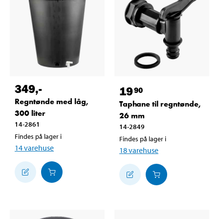
349
,-
19
90
Regntønde med låg,
Taphane til regntønde,
300 liter
26 mm
14-2861
14-2849
Findes på lager i
Findes på lager i
14
varehuse
18
varehuse