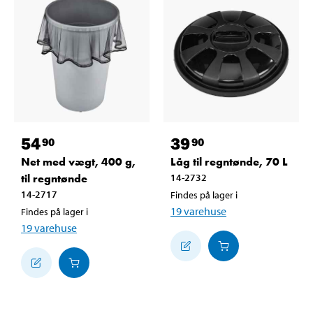
54
39
90
90
Net med vægt, 400 g,
Låg til regntønde, 70 L
til regntønde
14-2732
14-2717
Findes på lager i
19
varehuse
Findes på lager i
19
varehuse