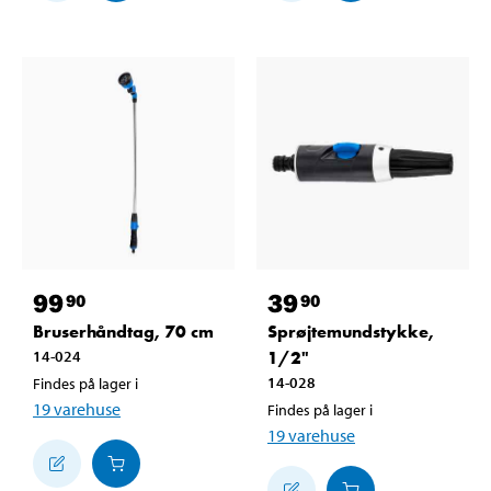
99
39
90
90
Bruserhåndtag, 70 cm
Sprøjtemundstykke,
14-024
1/2"
14-028
Findes på lager i
19
varehuse
Findes på lager i
19
varehuse