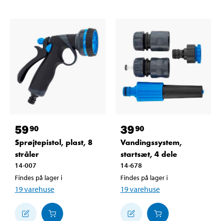
59
39
90
90
Sprøjtepistol, plast, 8
Vandingssystem,
stråler
startsæt, 4 dele
14-007
14-678
Findes på lager i
Findes på lager i
19
varehuse
19
varehuse