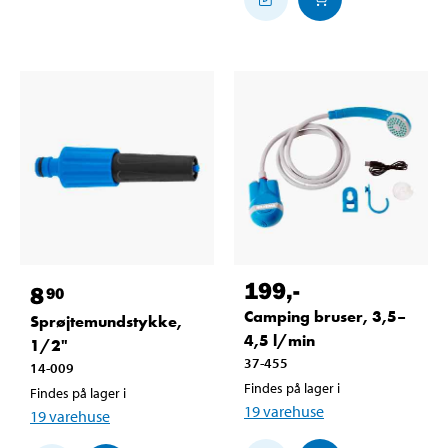
199
,-
8
90
Camping bruser, 3,5–
Sprøjtemundstykke,
4,5 l/min
1/2"
37-455
14-009
Findes på lager i
Findes på lager i
19
varehuse
19
varehuse