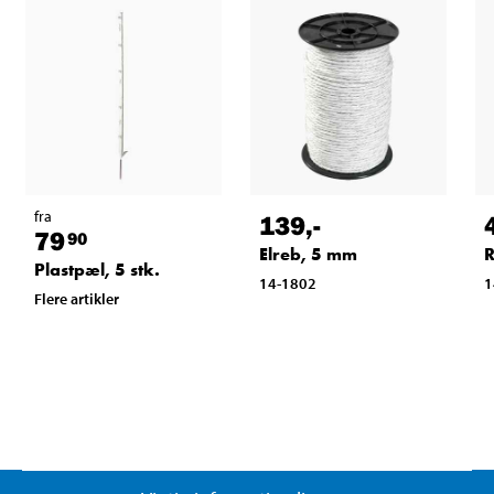
fra
139
,-
79
90
Elreb, 5 mm
R
Plastpæl, 5 stk.
14-1802
1
Flere artikler