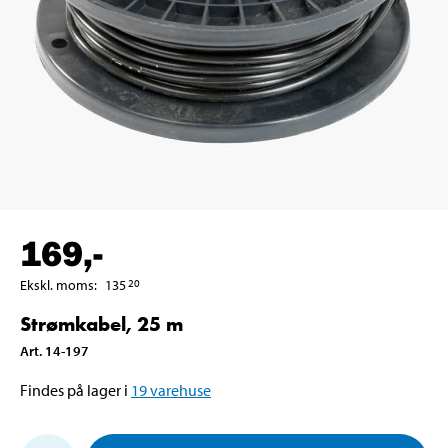
169
,-
Ekskl. moms
:
135
20
Strømkabel, 25 m
Art
.
14-197
Findes på lager i
19
varehuse