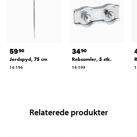
59
34
90
90
Jordspyd, 75 cm
Rebsamler, 5 stk.
R
14-196
14-199
1
Relaterede produkter