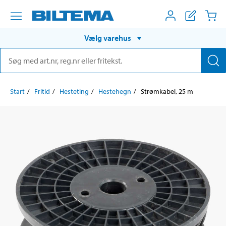
Vælg varehus
Start
Fritid
Hesteting
Hestehegn
Strømkabel, 25 m