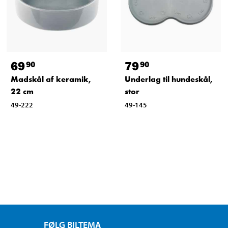
69
79
90
90
Madskål af keramik,
Underlag til hundeskål,
22 cm
stor
49-222
49-145
FØLG BILTEMA