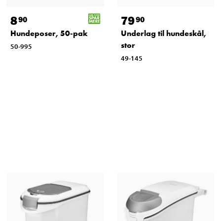
8
79
90
90
Hundeposer, 50-pak
Underlag til hundeskål,
stor
50-995
49-145