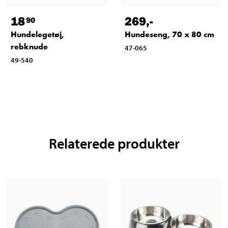
18
269
,-
90
Hundelegetøj,
Hundeseng, 70 x 80 cm
rebknude
47-065
49-540
Relaterede produkter