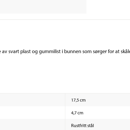
 av svart plast og gummilist i bunnen som sørger for at skåle
17,5 cm
4,7 cm
Rustfritt stål