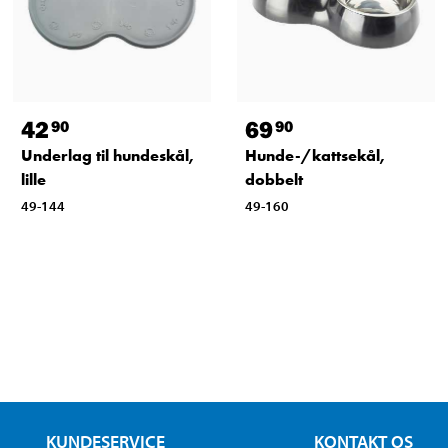
42
69
90
90
Underlag til hundeskål,
Hunde-/kattsekål,
lille
dobbelt
49-144
49-160
KUNDESERVICE
KONTAKT OS