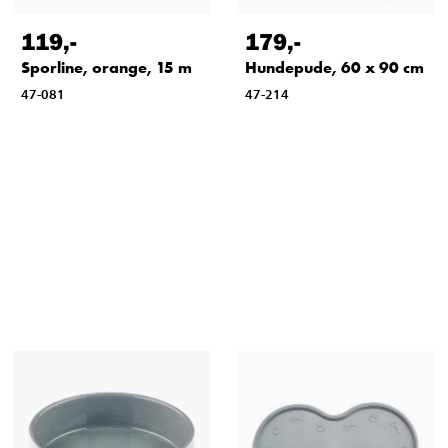
119
,-
179
,-
Sporline, orange, 15 m
Hundepude, 60 x 90 cm
47-081
47-214