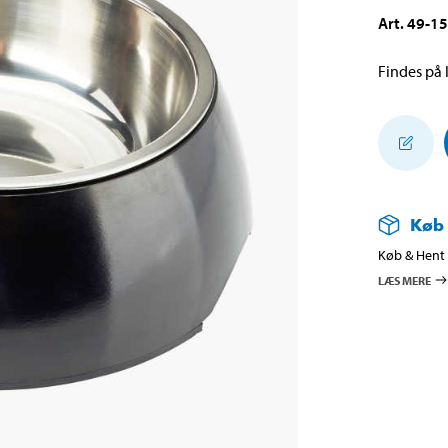
Art
.
49-1
Findes på l
Køb
Køb & Hent i
LÆS MERE