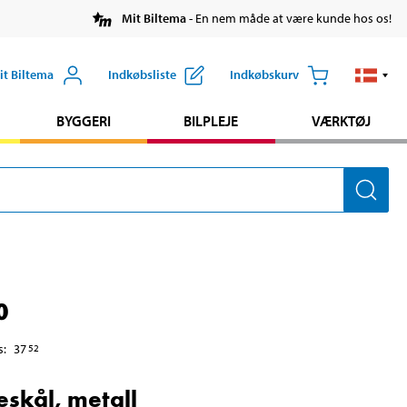
Mit Biltema
- En nem måde at være kunde hos os!
it Biltema
Indkøbsliste
Indkøbskurv
BYGGERI
BILPLEJE
VÆRKTØJ
0
s
:
37
52
skål, metall