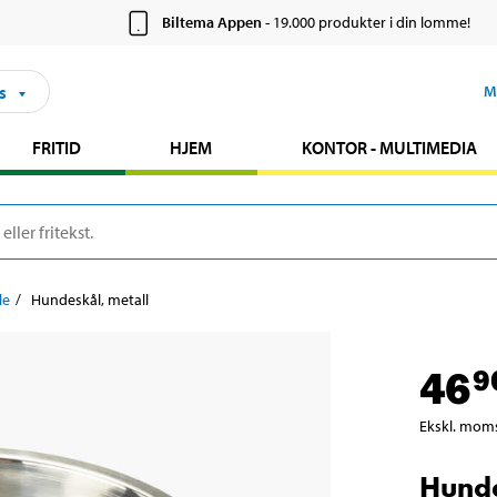
Biltema Appen
- 19.000 produkter i din lomme!
s
M
FRITID
HJEM
KONTOR - MULTIMEDIA
le
Hundeskål, metall
46
9
Ekskl. mom
Hunde