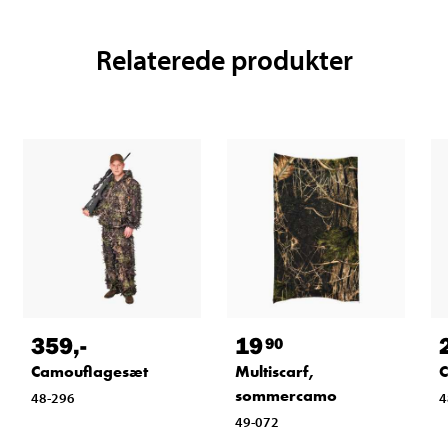
Relaterede produkter
359
,-
19
90
Camouflagesæt
Multiscarf,
C
sommercamo
48-296
4
49-072