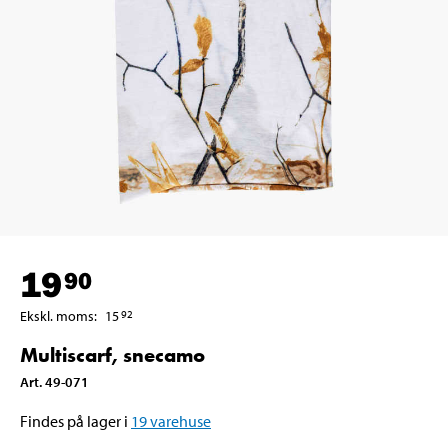
19
90
Ekskl. moms
:
15
92
Multiscarf, snecamo
Art
.
49-071
Findes på lager i
19
varehuse