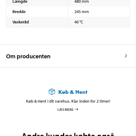
Længde
480 mm
Bredde
245 mm
Vaskeråd
40 °C
Om producenten
Køb & Hent
Køb & Hent i dit varehus. Klar inden for 2 timer!
LÆS MERE
Andre kunder købte også