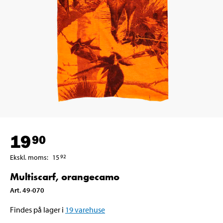
19
90
Ekskl. moms
:
15
92
Multiscarf, orangecamo
Art
.
49-070
Findes på lager i
19
varehuse