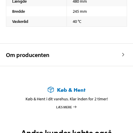
Længde
480 mm
Bredde
245 mm
Vaskeråd
40 °C
Om producenten
Køb & Hent
Køb & Hent i dit varehus. Klar inden for 2 timer!
LÆS MERE
Andre kunder købte også