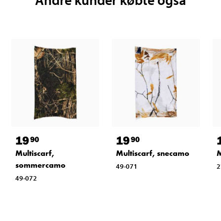
19
19
90
90
Multiscarf,
Multiscarf, snecamo
M
sommercamo
49-071
2
49-072