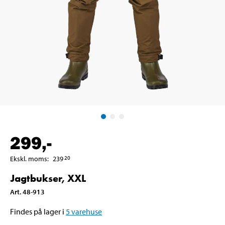
299
,-
Ekskl. moms
:
239
20
Jagtbukser, XXL
Art
.
48-913
Findes på lager i
5
varehuse