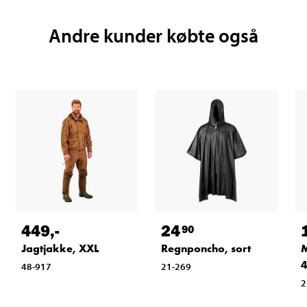
Andre kunder købte også
449
,-
24
90
Jagtjakke, XXL
Regnponcho, sort
M
48-917
21-269
2