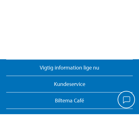
Vigtig information lige nu
Kundeservice
Biltema Café
Biltema Erhverv
Om Biltema