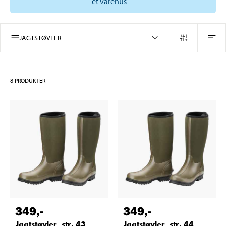
et varehus
JAGTSTØVLER
8
PRODUKTER
349
,-
349
,-
Jagtstøvler, str. 43
Jagtstøvler, str. 44