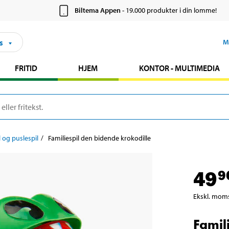
Biltema Appen
- 19.000 produkter i din lomme!
s
M
FRITID
HJEM
KONTOR - MULTIMEDIA
l og puslespil
Familiespil den bidende krokodille
49
9
Ekskl. mom
Famil