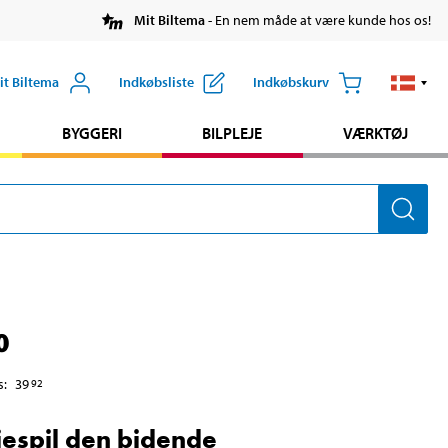
Mit Biltema
- En nem måde at være kunde hos os!
it Biltema
Indkøbsliste
Indkøbskurv
BYGGERI
BILPLEJE
VÆRKTØJ
0
s
:
39
92
iespil den bidende