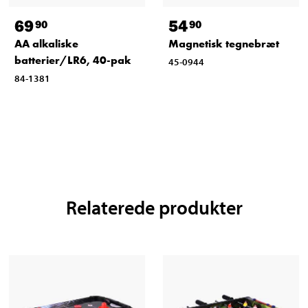
69
54
90
90
AA alkaliske
Magnetisk tegnebræt
batterier/LR6, 40-pak
45-0944
84-1381
Relaterede produkter