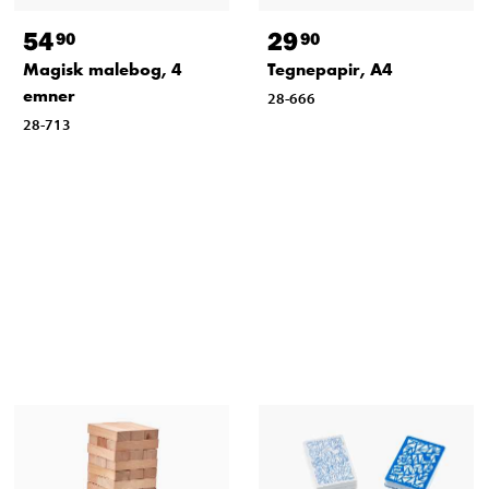
54
29
90
90
Magisk malebog, 4
Tegnepapir, A4
emner
28-666
28-713