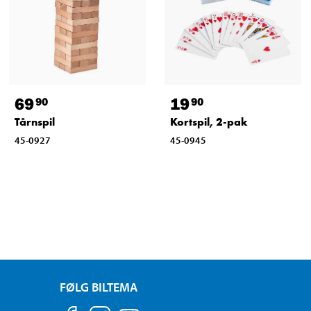
69
19
90
90
Tårnspil
Kortspil, 2-pak
45-0927
45-0945
FØLG BILTEMA