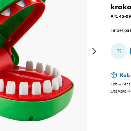
kroko
Art
.
45-0
Findes på l
Køb
Køb & Hent i
LÆS MERE