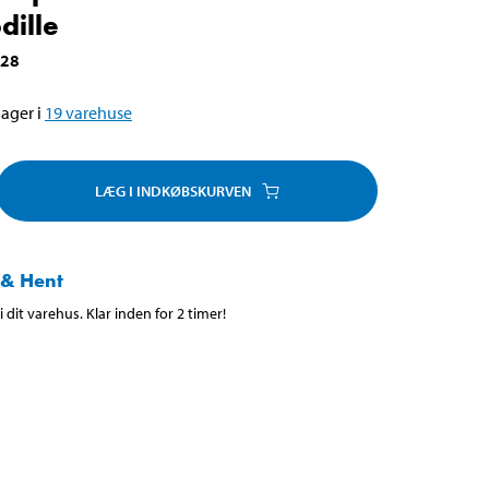
dille
928
ager i
19
varehuse
LÆG I INDKØBSKURVEN
 & Hent
 dit varehus. Klar inden for 2 timer!