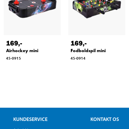
169
,-
169
,-
Airhockey mini
Fodboldspil mini
45-0915
45-0914
KUNDESERVICE
KONTAKT OS