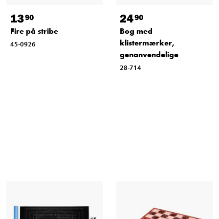
13
24
90
90
Fire på stribe
Bog med
klistermærker,
45-0926
genanvendelige
28-714