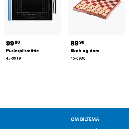
99
89
90
90
Puslespilsmåtte
Skak og dam
45-0919
45-0930
OM BILTEMA